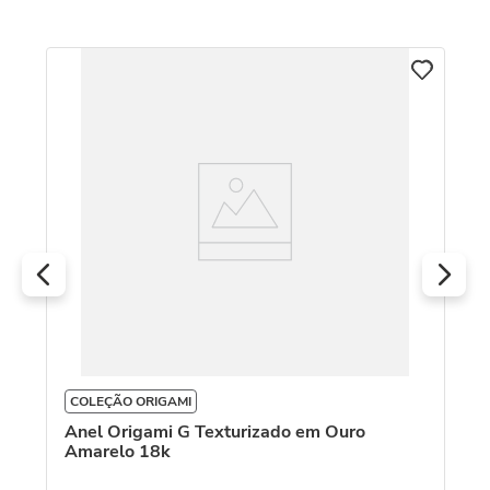
C
An
co
COLEÇÃO ORIGAMI
Anel Origami G Texturizado em Ouro
Amarelo 18k