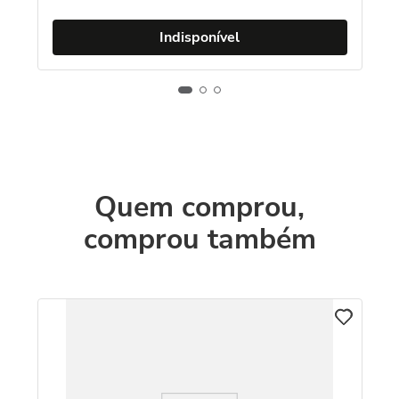
Indisponível
Quem comprou,
comprou também
C
8k
An
Ve