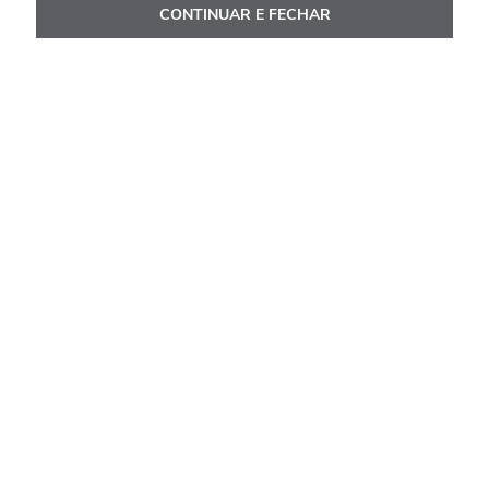
CONTINUAR E FECHAR
Avaliações
Carregando…
Faça login para escrever uma avaliação.
Mais recentes
Todos
Carregando avaliações…