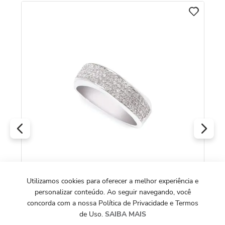
C
An
Pé
R
O
Utilizamos cookies para oferecer a melhor experiência e
personalizar conteúdo. Ao seguir navegando, você
COLEÇÃO ETERNA PAVÊ
concorda com a nossa Política de Privacidade e Termos
Anel Eterna Pavê em Ouro Branco 18k com
de Uso.
SAIBA MAIS
Diamantes