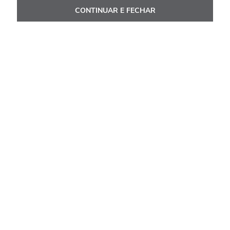
CONTINUAR E FECHAR
R$
20
.
894
,
00
Ou
10
x de
R$
2
.
089
,
40
Ver Detalhes
Avaliações
Carregando…
Faça login para escrever uma avaliação.
Mais recentes
Todos