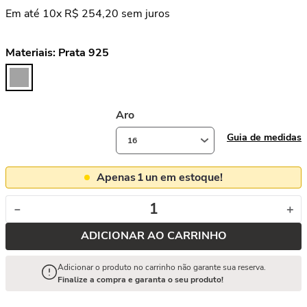
Em até
10
x
R$
254
,
20
sem juros
Materiais:
Prata 925
Aro
Guia de medidas
16
Apenas
1
un em estoque!
－
＋
ADICIONAR AO CARRINHO
Adicionar o produto no carrinho não garante sua reserva.
Finalize a compra e garanta o seu produto!