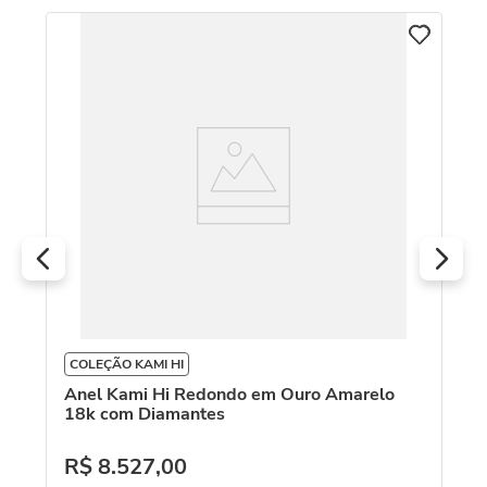
C
la
An
18
R
O
COLEÇÃO KAMI HI
Anel Kami Hi Redondo em Ouro Amarelo
18k com Diamantes
R$
8
.
527
,
00