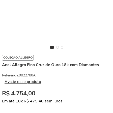
COLEÇÃO ALLEGRO
Anel Allegro Fino Cruz de Ouro 18k com Diamantes
Referência
:
9822780A
Avalie esse produto
R$
4
.
754
,
00
Em até
10
x
R$
475
,
40
sem juros