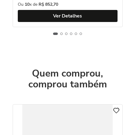
Ou
10
x de
R$
852
,
70
Ver Detalhes
Quem comprou,
comprou também
An
N