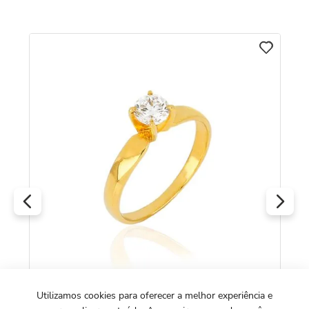
An
To
8K
R
O
Utilizamos cookies para oferecer a melhor experiência e
Anel Solittário Tradition de Ouro Amarelo