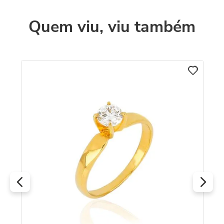
Quem viu, viu também
C
An
18
R
O