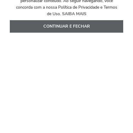
personalizar conteúdo. Ao seguir navegando, você
18k com Diamante 40 pontos
concorda com a nossa Política de Privacidade e Termos
de Uso.
SAIBA MAIS
R$
22
.
772
,
00
CONTINUAR E FECHAR
Ou
10
x de
R$
2
.
277
,
20
Ver Detalhes
Avaliações
Carregando…
Faça login para escrever uma avaliação.