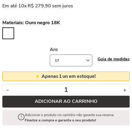
Em até
10
x
R$
279
,
90
sem juros
Materiais:
Ouro negro 18K
Aro
Guia de medidas
17
Apenas
1
un em estoque!
－
＋
ADICIONAR AO CARRINHO
Adicionar o produto no carrinho não garante sua reserva.
Finalize a compra e garanta o seu produto!