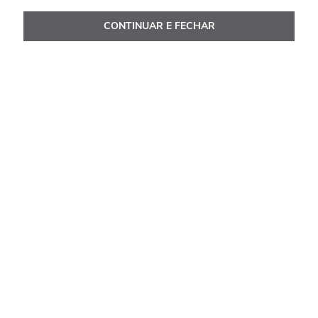
R$
4
.
205
,
00
CONTINUAR E FECHAR
Ou
10
x de
R$
420
,
50
Ver Detalhes
Avaliações
Carregando…
Faça login para escrever uma avaliação.
Mais recentes
Todos