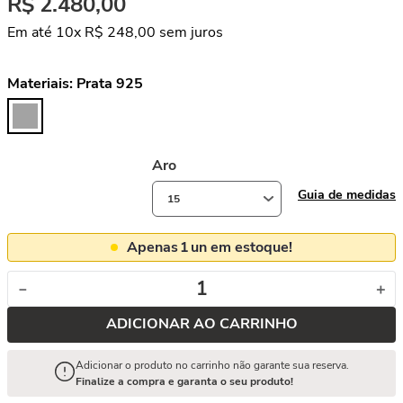
R$
2
.
480
,
00
Em até
10
x
R$
248
,
00
sem juros
Materiais:
Prata 925
Aro
Guia de medidas
15
Apenas
1
un em estoque!
－
＋
ADICIONAR AO CARRINHO
Adicionar o produto no carrinho não garante sua reserva.
Finalize a compra e garanta o seu produto!