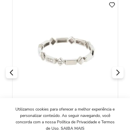
An
Utilizamos cookies para oferecer a melhor experiência e
COLEÇÃO ALLEGRO
personalizar conteúdo. Ao seguir navegando, você
Anel Allegro Fino Losangos de Ouro Branco
concorda com a nossa Política de Privacidade e Termos
18k com Diamantes
de Uso.
SAIBA MAIS