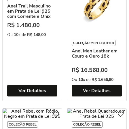
Anel Trail Masculino
em Prata de Lei 925
com Corrente e Ônix
R$
1
.
480
,
00
Ou
10
x de
R$
148
,
00
COLEÇÃO MEN LEATHER
Anel Men Leather em
Couro e Ouro 18k
R$
16
.
568
,
00
Ou
10
x de
R$
1
.
656
,
80
Ver Detalhes
Ver Detalhes
COLEÇÃO REBEL
COLEÇÃO REBEL