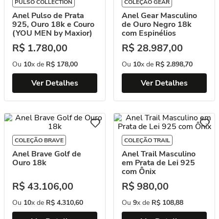
PULSO COLLECTION
COLEÇÃO GEAR
Anel Pulso de Prata
Anel Gear Masculino
925, Ouro 18k e Couro
de Ouro Negro 18k
(YOU MEN by Maxior)
com Espinélios
R$
1
.
780
,
00
R$
28
.
987
,
00
Ou
10
x de
R$
178
,
00
Ou
10
x de
R$
2
.
898
,
70
Ver Detalhes
Ver Detalhes
COLEÇÃO BRAVE
COLEÇÃO TRAIL
Anel Brave Golf de
Anel Trail Masculino
Ouro 18k
em Prata de Lei 925
com Ônix
R$
43
.
106
,
00
R$
980
,
00
Ou
10
x de
R$
4
.
310
,
60
Ou
9
x de
R$
108
,
88