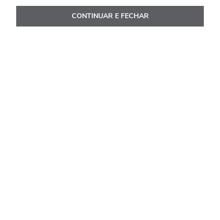
Ou
10
x de
R$
250
,
30
CONTINUAR E FECHAR
Ver Detalhes
Avaliações
Carregando…
Faça login para escrever uma avaliação.
Mais recentes
Todos
Carregando avaliações…