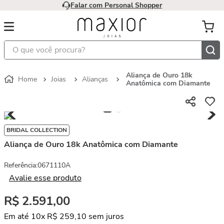
Falar com Personal Shopper
O que você procura?
Aliança de Ouro 18k
Joias
Alianças
Anatômica com Diamante
BRIDAL COLLECTION
Aliança de Ouro 18k Anatômica com Diamante
Referência
:
0671110A
Avalie esse produto
R$
2
.
591
,
00
Em até
10
x
R$
259
,
10
sem juros