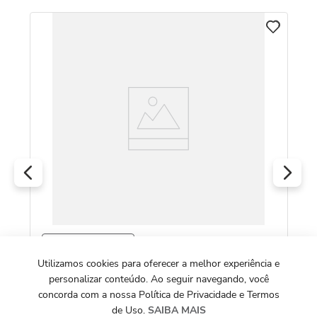
B
om
Al
de
R
O
BRIDAL COLLECTION
Aliança de Ouro Rosé 18k Tradicional e
Utilizamos cookies para oferecer a melhor experiência e
Anatômica
personalizar conteúdo. Ao seguir navegando, você
concorda com a nossa Política de Privacidade e Termos
R$
2
.
503
,
00
de Uso.
SAIBA MAIS