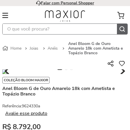
Falar com Personal Shopper
O que você procura?
Anel Bloom G de Ouro
Joias
Anéis
Amarelo 18k com Ametista e
Topázio Branco
COLEÇÃO BLOOM MAXIOR
Anel Bloom G de Ouro Amarelo 18k com Ametista e
Topázio Branco
Referência
:
9624330a
Avalie esse produto
R$
8
.
792
,
00