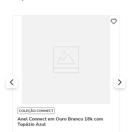
C
8k
An
Pé
R
O
COLEÇÃO CONNECT
Anel Connect em Ouro Branco 18k com
Topázio Azul