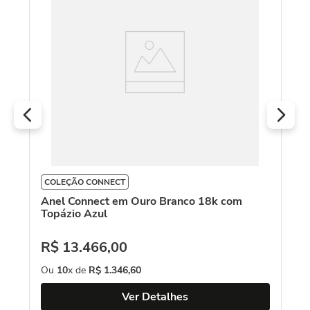
To
R
O
COLEÇÃO CONNECT
Anel Connect em Ouro Branco 18k com
Topázio Azul
R$
13
.
466
,
00
Ou
10
x de
R$
1
.
346
,
60
Ver Detalhes