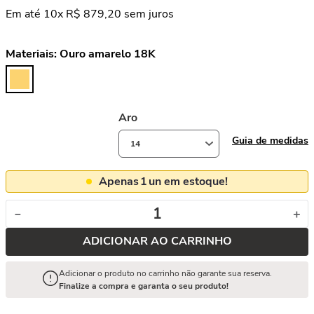
Em até
10
x
R$
879
,
20
sem juros
Materiais:
Ouro amarelo 18K
Aro
Guia de medidas
14
Apenas
1
un em estoque!
－
＋
ADICIONAR AO CARRINHO
Adicionar o produto no carrinho não garante sua reserva.
Finalize a compra e garanta o seu produto!