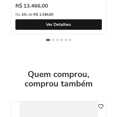
R$
13
.
466
,
00
Ou
10
x de
R$
1
.
346
,
60
Ver Detalhes
Quem comprou,
comprou também
An