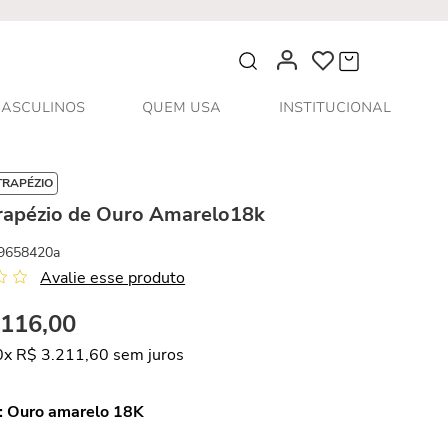
O que você procura?
ASCULINOS
QUEM USA
INSTITUCIONAL
TRAPÉZIO
Trapézio de Ouro Amarelo18k
9658420a
Avalie esse produto
.
116
,
00
0
x
R$
3
.
211
,
60
sem juros
:
Ouro amarelo 18K