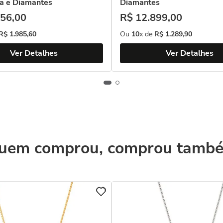
a e Diamantes
Diamantes
56
,
00
R$
12
.
899
,
00
R$
1
.
985
,
60
Ou
10
x de
R$
1
.
289
,
90
Ver Detalhes
Ver Detalhes
uem comprou, comprou tamb