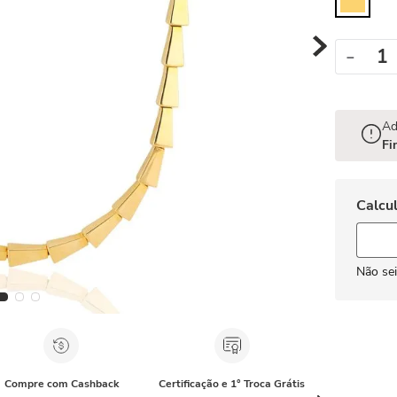
－
Ad
Fi
Não se
Compre com Cashback
Certificação e 1° Troca Grátis