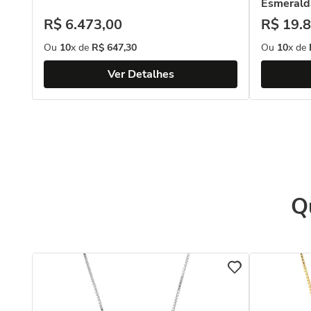
Esmerald
R$
6
.
473
,
00
R$
19
.
8
Ou
10
x de
R$
647
,
30
Ou
10
x de
Ver Detalhes
Q