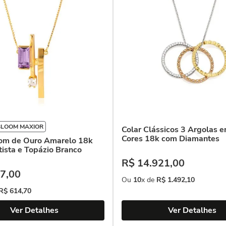
BLOOM MAXIOR
Colar Clássicos 3 Argolas e
Cores 18k com Diamantes
oom de Ouro Amarelo 18k
ista e Topázio Branco
R$
14
.
921
,
00
7
,
00
Ou
10
x de
R$
1
.
492
,
10
R$
614
,
70
Ver Detalhes
Ver Detalhes