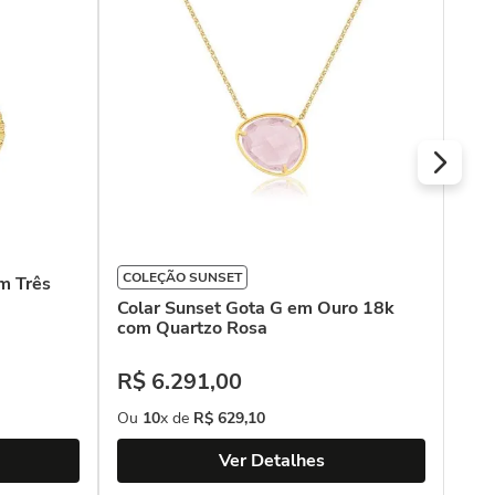
Dia
R$
Ou
COLEÇÃO SUNSET
m Três
Colar Sunset Gota G em Ouro 18k
com Quartzo Rosa
R$
6
.
291
,
00
Ou
10
x de
R$
629
,
10
Ver Detalhes