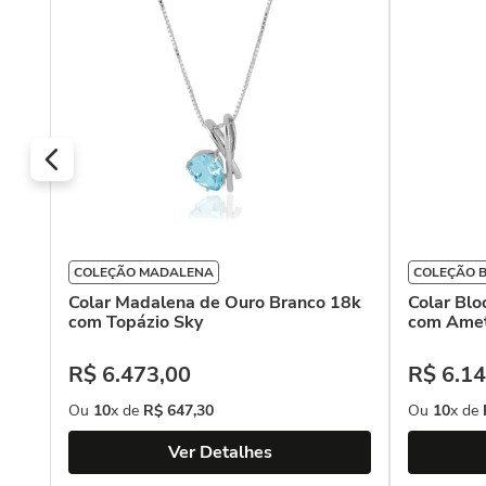
COLEÇÃO MADALENA
COLEÇÃO 
Colar Madalena de Ouro Branco 18k
Colar Bl
com Topázio Sky
com Amet
R$
6
.
473
,
00
R$
6
.
14
Ou
10
x de
R$
647
,
30
Ou
10
x de
Ver Detalhes