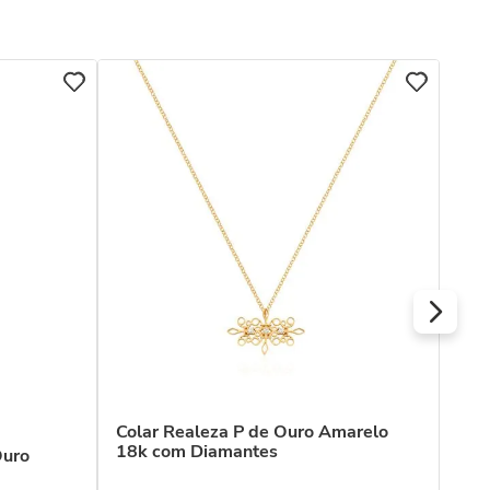
COL
Col
fil
dia
R$
Ou
Colar Realeza P de Ouro Amarelo
18k com Diamantes
Ouro