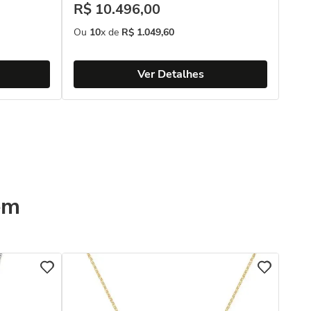
R$
10
.
496
,
00
Ou
10
x de
R$
1
.
049
,
60
Ver Detalhes
ém
COL
Col