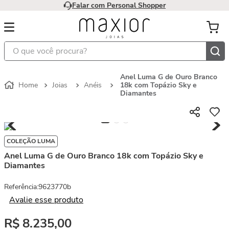
Falar com Personal Shopper
O que você procura?
Anel Luma G de Ouro Branco
Joias
Anéis
18k com Topázio Sky e
Diamantes
COLEÇÃO LUMA
Anel Luma G de Ouro Branco 18k com Topázio Sky e
Diamantes
Referência
:
9623770b
Avalie esse produto
R$
8
.
235
,
00