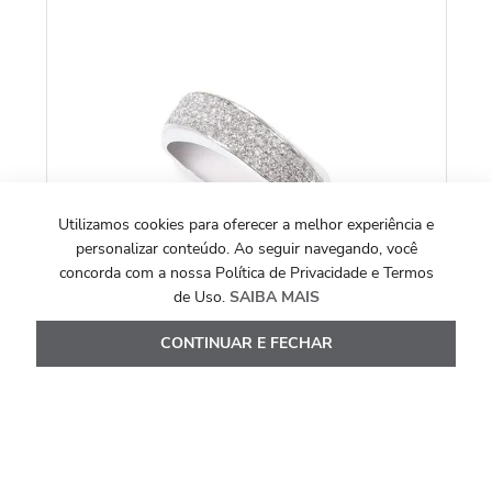
An
Pé
Utilizamos cookies para oferecer a melhor experiência e
personalizar conteúdo. Ao seguir navegando, você
concorda com a nossa Política de Privacidade e Termos
de Uso.
SAIBA MAIS
CONTINUAR E FECHAR
COLEÇÃO ETERNA PAVÊ
Anel Eterna Pavê em Ouro Branco 18k com
Diamantes
R$
20
.
894
,
00