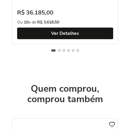
R$
36
.
185
,
00
Ou
10
x de
R$
3
.
618
,
50
Ver Detalhes
Quem comprou,
comprou também
C