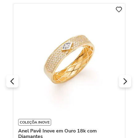
C
An
co
COLEÇÕA INOVE
Anel Pavê Inove em Ouro 18k com
Diamantes