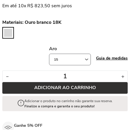
Em até
10
x
R$
823
,
50
sem juros
Materiais:
Ouro branco 18K
Aro
Guia de medidas
15
－
＋
ADICIONAR AO CARRINHO
Adicionar o produto no carrinho não garante sua reserva.
Finalize a compra e garanta o seu produto!
Ganhe 5% OFF