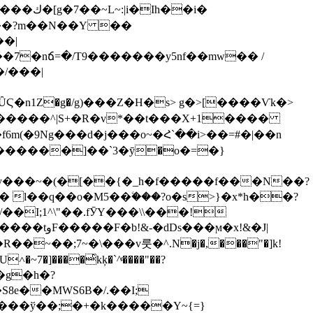
Y��?m��N��Y ��
�7�nճ=�/T9�������y5nf��mw�� /
�/���|
bP)*��Dfw��Y��ͷ�����s�ص��/۳�w$mf�.�^�ک�(�ȖϚ�n1Z
�g�/g)���Z�H�s> g�>[
����Ѵk�>
�f6m(�9Ng���d�j���o~�Հ`��i>��=#�|��n
 ������]��`3�ӯ�o�=�}
�y���~�(�[��{�_һ�f�����f���N��?
�I;1^\"��.fӮY���\\���!
��g�h�?
e��MWS6B�/.��I;