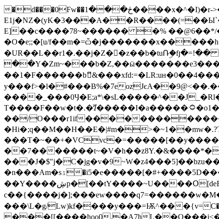
�d���0Fw��څ���1����x�^�I)�r->�A�������^χ��r�V���� `l�D�jy � uG��#���i�Y�>
E1j�NZ�(yK�3���A��R����(=��Ы`�
E]��c����78~������ �% ��@6��*
�Ο�e;;�[u/f��m�=ѽ�j�������x�����h��V��ݻl��.�ճ���Y��nU����<�wu}:����C�� ϗ��ŷ�{��=zS 
�UR��L��r1�.��j�Z��ّz��b�tuՌۣ�fյ�=!�
��Y�Zm~���b�Z,��ӹ�������e3���ӗ
��1�F������bޭ&���xfd:=�LR:uʜ�0��4
у���f>�l�#���B%�7eozJєA��9@<��.��*'�׳�z�n�f�z8_����U��/2
����_���0Ӌ�E;a*\�sL�����^��J_�Rl�
T����F
��/O���r1if�������������p6]u�J�]B�h2����oaӿ
�Hi�;q��M��H��E�|#m�>�~1��mw�.?T
���T�~��+�VCvc�=�����[��y�����e=ԣ���f����h�
��7�������t~�V�h��z8Y.�&����*�
���J�$"j�C�jg�v�9~W�z4���5]��bzu���m<�#�co5uݭG�LW����������[��]��
�n���Am�sۮ�i5�e�����[�#+����5D���e���u���[}B�� ����ۼ�-𤊇�I;�U�w�����h�5�Ys:�M���������K��h#�g
��Y����ڜp�[��tҮ����~U����Օ[deB�~�gy�5v�Ȇ�����z�_j&��m��t֌�ϖ�I�}�p�[�ߛ�4�ў귺��1��l~�}&��7믽
c��{����j�];���ew����q7=������w�M��
���[[����hoo0,�A7hL��O���j<�