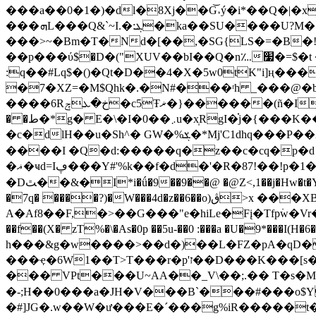
���a��0�1�)�dl�8Xj��G͝˔ý�i*��Q�|
���ܗL���Q&`~I.�:ܔ�k
a��SU����U?M�`
���>~�Bm�T�Nd�[��,�SG{LS�=�B�!
��p���ύ$�D�("ХUV��bI��Q�n؊׷�=$�t �*QQbcf[bؓ !"��r��H�L0��$�������p=G_Js�[É�݀��:q���l�ћ��!q�����S�
:q��#Lq$�()�Qt�D��4�X�5w0tK"i]ң���
�7�XZ=�M$Qhk�.�N#���ʳh _���@�b��<�s�2t� ���
����6Rخ�ܥݼ�c5Ŧޜ�}������(ñ�ILR��84 �SY� �&:.�WGRTFh��i)�.qıLG^������f������8���8rJ�~#J��V��Y�]��O��p=
� �ط�*g� E�\�I�0��܇u�x̩RgI�֗j�{���K��EoA�p�˱�<)�)}�{U����26�z2�J;��5�Ν���!��!ɾ7§�����"����Yl�������
�c�dlH��u�Sh^� GW�%ܮ�*Mj'C1dhq���P��X �>L�*�� �L+&������<1��^<��?����>CJ�8 ]Кm��$����]b@~/=�g����{�3
����I �Q�d:�����q�z��c�cq�p
�ޣ�ҹd=Iڥ���Y#'%k��f�d�'�R�87!��!p�1�i�L�+yd��HY�+I�ͧA�HP�i_p�䥄 ���AE �Ȯd ���m�2��<�b'=��I�@�)-
�Dﭣ��&�I*i�ǘ�9��9��@ �@Z<,1��j�Hw�t
�7q� ����?)
A�Af8��F,�>��G���"e�hiLe�Fį�Tfp߭w�Vr���XO����$��u����
��f��(X� zT%�\�As�0p ��5u-��0 :���a �U�9*���I(H�6�DR_ ��!Rw0é�� ش�-V&H�H�ѭ+:�2
һ���&g�w����>��d�)��L�FZ�pA�qD�
���ҿ
�6Ԝ1��T>T���r�p'ז��D���­K���[s������!%��TI�@�{,�uE�T����7�gc�0�CC�t�G>�
��� VPt���U~AA��_V\��;.�� T�s�
�-;H��0���a�JH�V���B`���#���o$
�#]JG�.w��W�ư���E�ˊ���g%iR�����