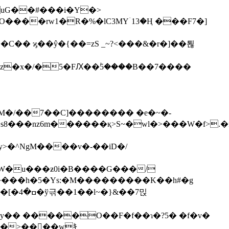
����rw1�R�%�lC3MYۤ13�Ң ���F7�]
�x�/�5�FԔ��ؙ5����B��7����
<=��M�/��
7��C]�������� �e�~�-
u��ny�� �
����O��F�f��ɿ�?5� �f�v�
=�>��򫽣��wｷ