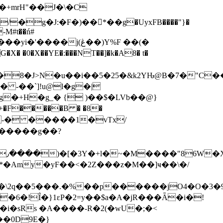
�+mrH"��J�\�C
-M#t��ń#
�8�J>N�u��i��5�25�&k2YԊ@B�7�"C
-��`]!u@l�g�|
g�+H�g_� { )��$�LVb��@}
�����B � �8�
9>S]x-� �����1�vTx/
P�����g��?
��*�Amy�yF��<�2Z���z�M��]ҹ��\�/
�\2q��5���.�%��p������jO4�O�3�
6�!Î�}1ɛP�2=y��$a�A�jR���Ǟ�i�!
i�sRs �A����-R�2(�wU�;�<
��0D9E�}