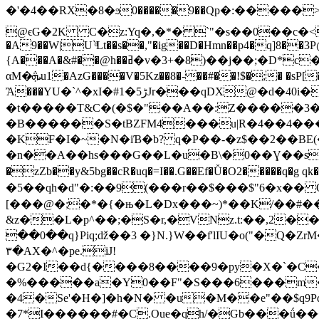
�'�4��RX�8�ϧ0�����9��Qp�:�����
@ϵG�2K C�z:Yq�,�*� `"�s��0��c�<��[��.��i~�_,���׬_��9]�Jk�N�}���
�A9��W|U`ͩLt��s��,"�ig��D�Hmn��p4�q]8��3P
{A���A�&#��@h��ߥ�v�3+�8)��j��;�D*c����\��0�Ы� l�����Sy���ZC�Gg9J���yi�'����j(ڠ��)Y%F ��(�
αM�ܞu1�AzG����V�5Kz��8�-��#��!$�;� �sP[���}}<%���v�E2'U�D���t��r�&c(XN�M����GB��'G�X� �0�X��YE�:���NT��]�k�A8� t�
Ἂ���YU�`^�xI�#ڑ5�1Jr���qDX@�d�40i�"7�i�a�0�#2xG��.MQxY%喔
�t�����T&C�(�$�"��A��:Z�����3�
�B������S�tBZFM4���u|R�4��4��
�KF�I�~�N�iƁ�b? q�P��-�z$��2��BE(
�n��A��hs���G��L�u�B\�0��Ɣ��sĸ�
�zZb��y&5bg��cR�uq�=I��.G��Ef�Ǚ�O2�����q
�5��qh�d"�:��9(���r��$���$"6�x��
[���@�;�*�{�њ�L�Dx���~)*��K/��#��
&z��L�p^��;�S�r,�VNz.t:��,2��.t]ċ\�.�G�'E:)�H/e����"��yZd�2���ԣ;�V�٫����)�[�3Y�+l�~�M
��0��q}Piq;ǆ��3 �}N.}W��f'lIU�o("�Q
٣�AX�^�pe.iJ!
�G2�I��d{����8����9�py�X�`�C�
�%�����a�Y0��F"�S���6���m�2W�
�4�Se'�H�]�h�N� �u�M��e"��$q9P
�7*I������#�C.Oue�qh/�Gb���ǘ��