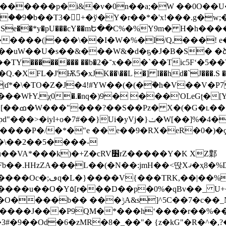
1/������p�i&�v�0n��a;�W ��0O�
��9�b��T3�+�ў�Y�r��*�'x!���.g�w;
Se��*y�pU���cY��mԵ��C%�%Y9m� H�h���
����(|���\��I�W�%�I/Q,���! e�c
� 6��uW��U�s��&���W&�d�ҕ�J�B�S� �ձ
ic5Fʻ�5��T5�##���Q:N{ �1�j_�5`
FL�J'Ѭ5�xJK��\��L �] I��hd�`J���.S �6��
Q��x��R׮
yVj�}ݖ�W[��]%�4��U�jf��K_��l�B$ �8��
!쉩t�\��2��5����-
���+��T�2�V�RKS
~�~����;Lۦ�<�/
]^5C��7�c��_N&$�k�BB4��l��|
/����J���P9QM�*���hʻ����r��%���ݯU
�9��Od�6�zMR�8�_��"� {z�kG"�R�^�,?��