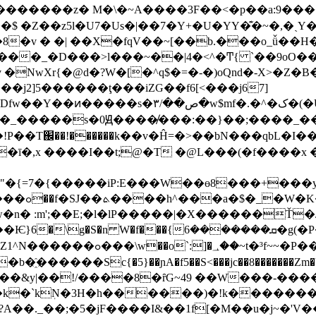
 �Z��z5l�U7�Us�|��7�Y+�U�YY�͊�~�,�ˏ
��_�D���>l���~��|4�<^�Ͳ{ `��9oO��
 �NwXr{�@d�?W�[�^q$�=�-�)oQnd�-X>�Z�B
��j2]5������ţ���iZG��f6[<���j67]
[H~���`�v��>˧>�AI��\T�&�
!P��T֌��!������k��v�Ĥ=�>��bN���qbL�I�
ī�,x ����I��t;@�T �@L���(�f����x
�="�{=7�{�����iP:E���W��ɵ8���+��
x*h��?
�n� :m';��E;�l�lP�����|�X������Ť�/�
~�\���v룻�^.N�j�,���"�]k!
Zk�����&y|��!/����8�ȓG~49 ��W���-��
`kٖN�3H�h������)�!k�������S8