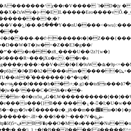
�X�ĉxWe�)~�EIL�����Eeo����vǑ.�_O
/��������!�;�?
_~?<���&�r�]��퇺
� ���
�d����˶��f>�����t�]�Z���{���z
����D��W�T�)w�=�Z��E3�g��/
z?{w�}
6����R~���ʝXu�e;/.��v�a
��w�t�.�Ꞽ�����I�a�����۝�o1�g����y���>��V�o�f�E�9oW�ʥ�9p
������[ܛ+�s8���nz6m������қ>S~�wl�>���W�f>.�n:?
U��ohf� ͋�������}�*�vg�[
�\+;�.g}��to$n���٥7�y>�^NgM����v�-��iD�/
�jw��^���C�O&�v��-
W�u���ƶ0i�B����G���/
����t~.ƋI+�.��S��?~���?V�qڞ-
���\L�g/Lw)kf����y���=Ѭ^���{v=C�tp�óf)ڣ=5;BF�φ��O�M�a����N
۪��r�.��\\_} +�f�B��Ƌ����I 4�����E^