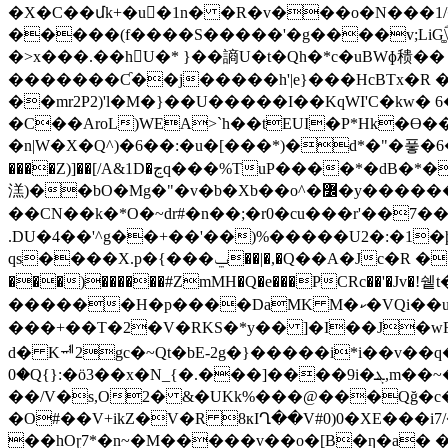
�X�C��մk+�u�1n� �R�v���o�N���
�����(f����S�����'�g����v;LiGؐ\͚
�>x���.��hU�* }��謪U�t�Qh�*c�uBWɸ䅪�� 
�������Ƈ��j�����h'|e}���HcBTx�R �
��mr2P2)'l�M�}��U�����I��KqWI'C�kw
�C��AroL)WEA>`h��tEUI�P*Hk�ϴ���TY�������� ��b�־�2x���`��T
�n|W�X�Q^)�6��:�u�[���*)�d*�"�풓�6�Q.�X
����Z)]��[/A&1D�ڃq���%TuP����*�dB�*�|ɗ*�\�TO�Z�J�4!#YW��(�(�٘�h�V��V�P7 ��' Iy��&mh��h,�-c��h�?aU0T_��
溔)��bO�Mg�"�v�b�Xb��o^�߼�y��������WͰY.χ0�.�nq�)9� ���'OLeGʈ�[Y�G� �QV����硬
��CN��k�*O�~dr#�n��;�r0�cu���r'��7��[��ߘ�W���"���?��S��Pz� X�(�G�ʟ��ܕ�X���\�t��:l6R�F��~a��b߲
.DU�4��'^g��+��'��)%�����U2�:�1�ϸd"���>�iyl+o�7#��}Ui�
qs����X.p�{���ݐ��|�,�Q��A�Jc�R �����P�/�*�"e ��e��9�RX�eR�0�)�ϙLe-�Q�cF^8��B 㭥1��cCuz�+��|
���)������#ZmMH�Q�e���PCRc��'�Jv�
������H�p����DaMK M�ކ�VQi��u��VA*���k)�+Z�cRV׶rZ�����Y�K XZ鄴
d� Kᆒ2gc�~Qt�bE-2g�}�����i*i��v��q����Oc�;ڡq�L�}����V{���TRK,��|��%N����
�0Q{}:�ӧ3��x�N_{�.���]����9i�ܔ,m��~����u��O�Y۵[r���D��p�0%�qBv��_ U+�$��^H������Z!
��/V�s,O2� &�UKk%���@���Qğ�c�O����b�� ���ݱA&s
�O#��V+ikZ�V�R 8кIՂ��V#0)0�XE���i7
��hOɽ7*�n~�M�����v��o�[B�ƞ�a� �3#