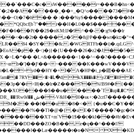
�x��`���C�c�sW����̹�r=���B�hn<
�;2��A�΅�'���_��+_�Q^o����73�#��|[
\��~O|�7�h�� � :���%yS����]����M
�F�6��P(��2$�nKM:IJ�9:^��-�:g%��lr
�,z�5�8@P���wt�kט�"=�I��D���>M\ kW��G�}s|
�d ~œ b�']��Ƒ��=~�����K���wV���
�Yam�)� 7RY��<�>�Լ�d|kX���k�:yZ� �l0 �Q 
�W���4d�z��6��o)ڨ>x ���XB�3p�'�t>I8|�;�lr�Z���7�%!B9#�f
�ߴT�up�,�C*��.zD�_�$�?Zw.����)$�/�1����FDd
crl7�������R�!�4e��4n�
M�2� ��f��u�8�<� {�u��C�Y��
M����/���XT+m`V�1$��(�kI���#h\�
Y ��DD���ZO�B��,e�q��^���l?
t������I��Læ�����t�n�N: X�KD