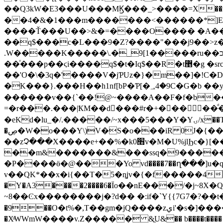
��Q3kW�E3���U���MϏ���_>����=X��n�� ֻGG
��4�&�1���m�������<������*]Et
����Ť���U��>&�=����O���� �A��|�
��q$���c�L���9�Z?����"���j9��>z������T������5ݿ^����Ⱦ���8�
.W�����K�����\.�_9[1�����ru��כ�f�s�������-�����fyN�P^!�}1k���_�� �����j��d�/
��ͮ���p��ϛi����q$�t�Iq$��R�t޵�g �src����'�H|G���������u�l�/��Vl�x��zJMK���Ɠ'��g�?}
��'O�\�3q�'����V�jƤUz�}�m��]�!C�
������v��{`��!@~����A��F�f�b����8������Nz����
=�r���.���|ҞM��d���#r�+�����ͩ
�eKd�lu_�/.�����/~x���5���Y�Yۍ/x��T&��m����n#ӻO7���j��v"��~_���ZuMw�*kf?B �' �A�:���~7]?}�p��a_C�l/
�ڝ�W�o���Y\)V�S�o���iR 0J�{��a��g�}�-��,*L�񬁱�b�mu^ �Ϧ�D|]d\�����ׇb�5/��qe��xq�N�
��zՉ���X����e+��%�k0׫v�M�U%jlϦc�}[��{���MĬm���?>��j<]"�q�}�,�-��V�J+d���xH+��'�U�LZHC ���}�]���∨
��m&�������&���ssq�9������&
�P����ӫ�@���Yo vd����7��ղ���]u�
v��QK*��x�i{��T�5�n͚jv�{�f�����4��ؔv`�����՘�U�[
�Y�A3����2����6�Ϊo��nE���/�j~8X�Q
~8��Ͼx��������j�?d�� �:if�`Y{{7G7�?
�9��O�t%�,T��gm�jQ����zيi'�s�]����Z r@��d��Vm�r���� C/���G��Wn)�����?�.Y_�Á���˯�O���Ο?̋
�XͧWWmW����v.Ζ����� &ֱU&�� b����t����{rx