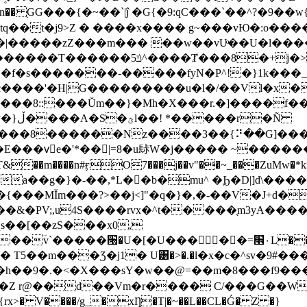
���{�~��`|ĵ �G{�9:qC���`��^?�9��w{_-�/
q��t�j9>Z � ����x���� g~���vЮ�:o�
����zZ���m��� ��w��vUͦ��U�l����|x
+j�>�/��U{p��W��{<�l���r
D���8::���Ŭm��}�Mh�X���r.�]����f��
���A�S�ؿl��! *�����r�Ñ
�K���}.���Н��h1nf[bP�Ƥ[�؀4�9C�G�b ��y�}ڵ�
3��{⠝��G]���^w�Aaއ����!M��r�2dp��t>��7�j9�GB9)o�H�
�E���vٍe�'*��|=8�u䦊W�j����� ~���
�PV;,u4S����rvx�^t�����̖m3yA����
qs��[��zS���x0,
�U���𧼫��=٠׮L�������r|o9��Y�r���i���?
� T5��m���Ʒ�j1� U͸�>�.�l�x�c�^sv�9#���
��t�h��9�.�<�X���sY�w��@=��m�8���f9
>� V����/g_�̱xȠ�T|�~��L��CL�Ǵ� Z �}