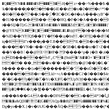
�Q��YN�t�˓���h�SI���$�-Ӊ� z+��>%���$-�����&
\k�f����j�����[4E��x�x�2�b�c^*!�b$
�H���7��;S��⡪�ƎC�DG�#�uA���cyB"��Mۍ��`sK]�U�L�h���1Q��6���
�J1J�����4B��<��HQ.�F�1�A���}�H
i��SЏ�T[rG.�#�X�Teb�3��sV���[�Zd�,/(��M����{".���<�uȶU�XOQ
�@YE%K���{]�t������L�L�h)@F֠�I��S�i�M�@�N;����[ػ#���g[��I���c����j
�%ID��!YQ$��Tϒ���;q�bx ,�O֚Q��d
iq�ɌiI"e���ʂ��T.B��E*lL�B�x�
�e���VN�>��>Q��C�5B�L���xr�T>Z���/b�m5`�^ -B
��V��Bٱ��@Ԑ^�#P� P����^р� (�B �;4�Ѐ�[�X��T�P de�j��҄�6��/���� /���vK�R�b��F�>���{���c��Y-
(x]D$�����vFؠC*�-[9nk�/`&�\
�Ȯ+`��1�
!�� ��_��w�'�+��i!y�@3��'j�L�`
$��� ��w�{a��������" ��nÚl�E�D
�����6B�r>�Lkl=+cA����Cϩ�3��Il�$4r
�`�G��ʒ��7.֮�Vc�X),� UpN3|0��d�e�
M��Q&���X�,�T!DiH����d��%,�`@���!N:®�53Z�\N{
��p�Q۠��K�J:j�촆��*(�EJb�a��P��䈐L�
m���&��G4.A��
a�DF6/�!�Cs��4l*3�Ïل����)�$zL7j_:f:q����^FR�Ȳ� F�QL0� F�B0����� FW`^i����� 0�E�L�'p����*�q
�J�(�a&Q[H�5�]G��AQp/�t�t8|i��z����J��?E�%�2IE���F�86��-�޽�֛�lJ0�T���F��x�ȓ ^~0
Dg�ys��X.}�v�lAJG���ĀQ�c r��&+l��(