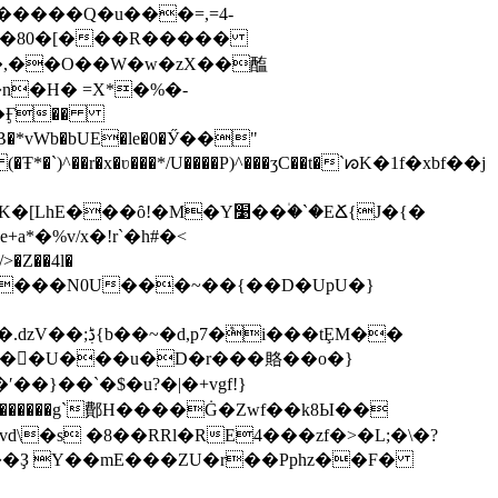
)?��80�[���R�����
�n�H� =X*�%�-
�PB�*vWb�bUE�le�0�Ӳ��"
��r�x�ʋ���*/U����P)^���ʒC��t�`ᘗK�1f�xbf��j
��ȏ!�M�Y׹��۠�`�EՃ{J�{�
�%v/x�!r`�h#�<
�Z��4l�
���tȨM��
�������g`鄪H����Ġ�Zwf��k8Ы��
�Evd\�s �8��RRl�RE4���zf�>�L;�\�?