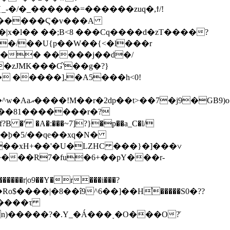
�_������=������zuq�,ϯ/!
�������Ϛ�v���A
�l�� ��;B<8 ���Cq����d�zT����?
 �����],�A5���h<0!
��q�<�)
����81�������r�?
���R7�fu�6+��pY���r-
Ro$����|�8��î9^6��]��H֨̓�����S0�??
������τ