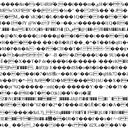
e�e�U4RI#֠�;��(���m�یH�!�a���1i$o
w5XF$8"��jc/�!o�" �� 2fk��`�,fi�
�C��,y��/
��1�JY @W�zF �>��,w\������l{Q�R�
�$=�P��DS� [Dڥ�@{��vJB��M��I&�L��艔
���^X��=&�����{# ���$�D
�H������ ��1�B�B)T��_�*�T��$�q81��N
��M�P�&�&>��P�CH��T�f  >'���
 �^�Z���U�� 9U)���ݫ��ۣu�\�^/ϯ���_�a��h�A`�����
`]Pe�'���\; ,�dŕ3)]r E����dS$�o�8�Ii��
2�����l�7�hS坲c=��K�^��Gl�qH&7��Z�
r��IP{�*~( Խ9�5D�M���D}hU��X�l
��pt`%Q�����>:mh[�p� �����Y:��~2��3Y�H
��+�460�T��O)k}]��V�v)�邃
�$�39����C����` ]����-ȃJ@J5�t�?��� ]�l ` ��� �1
L7d^$m0��H��H�"6Z�F�2*�T���4E�IǢ�C�1�
 }s��7"`��;]�� �F��nN?� �H?
*�k�_ ��Śy_2��� d��=�c �`d2X.a���V