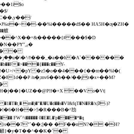
�$/
J%o�~�-��%i�����d$�� HA5H�ƣ�ZH�
��PɎ"ۻ�
ț(� �
�
ӥ�R��!�U>/+�pY �z5�o��4���{��m��%l�(
81d��P /n�;mv6��b��/��jz�x+��M?
�
�j��}�UZ��@P!f�+X ��V.o�Vt|
�T�t˰� m�)�"�J�U�d��s�VI&fqT�N�R�/x)͛J-)?
A� �!�6�H��>5�R���B�^㔕
� 靧}� y�T��^��K�`�