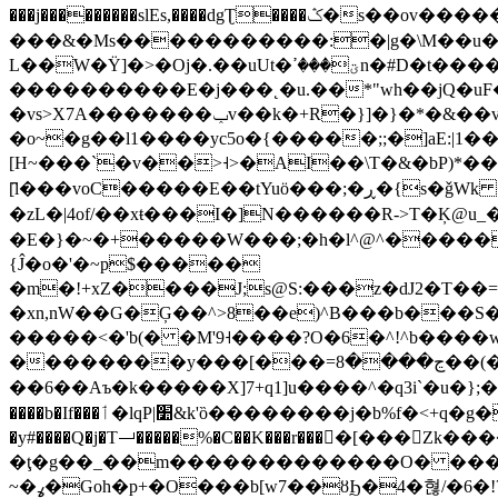
���j���������slEs,����dgƮ����ݣ�s��ov���������� �z� M�\�~A����3F��<�p��a:9������ك�[g�7��~L~:|i�Ih��i�
���&�Ms�����������:�|g�\M��u��$
L��W�Ÿ]�>�Oj�.��uUt�ؾ���ߴn�#D�t����8�v � �| ��X�fqV��~[��b.���o_ǚ��H��|
����������E�j���˛�u.��*"wh��jQ�uF�
�vs>X7A�������ݕv��
k�+R�}]�}�*�&��v
�o~�g��l1����yc5o�{�����;;�]aE:|1��
[̑l���voC�����E��tYuӧ���;�ڕ�{s�ǧWk �_�����s�0Ԭ����̸���:��}��;����_������^|S+�R�v*��t���X+1����
�zL�|4of/��xŧ���I�]N������R->T�Ķ@u_�
�E�}�~�+�����W���;�h�l^@^������
{Ĵ�o�'�~p$�����
�m�!+xZ����J;s@S:���z�dJ2�T�
�xn,nW��G�Ģ��^>8��e)^B���b���S���ߋ��f�SJ��ܬ����h^���a�$�_�W�K� l��q��o�M5��ۧ���?o�s>}�
�����<�'b(� �M'9˧����?O�6�^!^b����w
��������y���[���=ڃ����8��(��Ѥ}6�\g�S�n W�f���{ܩ�������6�g(�P����tوF�����F�b!&-�dDs���ϻ�x!&�J|
��6��Aъ�k�����X]7+q1]u����^�q3i`�u�};�Z1^N������ߋ���\w��o`:]�؀��~t�³f~~�P��R��~��;7
����b�If���ٲ�lqP|׺&k'ȍ��������j�b%f�<+q�g��b�҈������Sc{�5}��ɲA�f5��S<���jc��8�������Zm�U˄�~7�]����ͬkķ�`^ͤ����"��?
�y#����Q�j�T⏗�����%�C��K���r����[���
�ţ�g��_��m�������������O� ���k�
~�ߩ�Goh�p+�O���b[w7��ȣϦ�4�혆/�6�!?A��._��;�5�jF����I&��1f[�M��u�j~�'V����ў��;�+�k�����Y~{=}