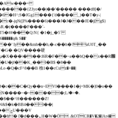
�U�Aw���=
������{ZJyo��|��'����� ���d8[�/
�6�H^;S�JGg}���{'d���� _)��T�y-|
�-jqN([I%����6)���J�J���JE�j[g$}
R.�(����F���`-
���q& S��'
�*y�� ]�I��J�wFb��.HHzZA���L��(�N��:jmH��<딵Xޤ�ҳ8�%D�c��C�Qy��n~EVI����1�j=MK
�]0�o��
���V
h� (҇�d���؏H�W�Ӧ .&OTCR�V�2�IAr4�