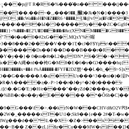
>᭬���p@T R�R6�%���̆�n�� ���(j��
�3 /�g�J:�F�)��򉤄*��g�UyxFB����"}�
@O.)��cWa��oH�N�Z��R6 ^����,[J�@v!a(�Fd�S�
3��8���2����V��'�1Ҭ�cJ�F$Ype\��
��i����Ds��F��D���B���r�R��� 
�Y�y��}� 0�m�#t�L2�g!!DN*,6�5�>�
]�A縄�rd��袴G�M8�E�6�ɤ�Ѡ����hq{+�F
�g qk�H��D����x=��4 i%Ȧ�����-�FYF�2Ǳ쨼^��L�h_�
 O��G��r���A�a|�Uɤ���^3��ni�)�浽
R�A����ӆ�.˞P>1��r�J�y^�2�)����e
����"86W�X`9�Afy4S�(K������x�s_�.����3�^'�����o��w6��j�['V�ݩ�,�0�~]V}w6����8�`�H�N����ը�
�ZrM�%BB�c�e��y�E��'�|�� �*�Ȱ6h�C]
9�G���\f�>.��krN�W���CHVd&O2VԖ$
_�����xT�U\1�;Sk9��{e�� 2#�T-�w��
dWg���d��*\L��X<�Z�>��xr��
��~B�� Z��zL}&r�Cu���MW�sil��]3