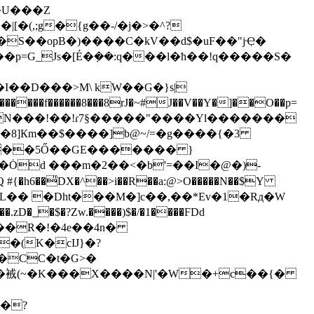
�U���Z
�(,;g�{g��-/�j�>�^?
�S��opB�)����C�kV��d$�uF��"jҾ�
V��5Ő��GE������� }
#{�h6��
̎DX�^��>i��R��a:@>O�����N��$Y
{��|L�� �
Dht���M�]c��,��*Ev�1�Rд�W
�(K�cIJ}�?
Ev�䘬(~�K���X����N|'�W�+c��{�
�?