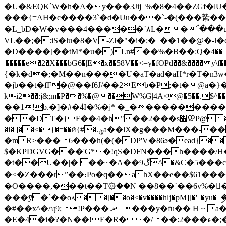
�U�&EQK`W�h�A�y���3Jij_%�8�4��ZGf�lU�� +cڬ�&�Dް[�UP���1�ɇM��JZ���$) mП�ί�v�����Q�u
���{=AH�c����3`�d�Uu���`-�(���縶��
�L_bD�W�v���4�����`٨L��՜���u�4�uʰz &z���NY����j�Ɋ+* �R� ��s1�u�,��O��W�w�zX��醢
VL��;�:iS�lu�8�V-Zl�"�i�;�_��1��@�-
�D����[��tM*�u�)Ln#��%�B��:Q�؜��4�`pj%#�X_ ��*�$���qy�5����{c�ȫ�M��Ӻ��
¦�����e�2�X���bG6�|E�x��58V��<=y�fOPd��&����
{�k�d�;�M��n����U�aT�ad�aH*r�T�n3w�����*
�jb��t�fF�@��f6J/��2Eb�P;�t�@a�}
ki2��:j&;m�P��%�@��W%G|4A<@�5��.$^��Z��
��1!b.�]�#�4̀I�%�j* �_����������
� �DT�{F��4�h"��2���s΀ᲓP@ ��4�Ui��
�i�|]��<�{�=��ӥ{#�.ݯa��lX�g���M���-���e�:�pB�J��� �D�����-��^�m^:75 � ���N0U���~��{��D�UpU�}
�mR>���6���h(�(�DP'V�86ϧ�ead}� ���
$�KPDGVG���'G*�!qS�DFN���h����/H���$�^B���
�t��U��|� ��~�A��9ڱ^�&C�5���c��s�D�%g��� �s����|1��F�����U���u�D�r���賂��o�}
�<�Z���rˮ��։Po�q��ahX��е��$61��������aD��ٿ����&���V�4W�9u��^
�O����,���t��Ƭ۞��N ��8��`��6v%���e��
���ӯ͊�`��oʌ��[��o�<�v����hǉ�pM][�' 
�#��x^�/ʮ9;!Ҏ��� ޜ���y�fu�� H ~ a��J�V�����Z�}��g����@���ǌң��Ҙ Y��mE���ZU�r��Pphz��F�
�Е�4�i�?�N��!E�R��/��:2���ء�;���ys��3�rlV��K4���H0?p8��Q)qP!