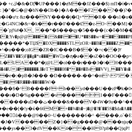
���=,=4-
: ]�"�G�@�bN��l3b�}�A���F2��?��
l�c�G4NCl�&=�k��r��0'���Ȼ�z-O<��M}
 y\f���;Yv�p@@����{&��\��U*��S��w=������
�TЏ$�ƉX����STLzOR>��B�����Z;�� (�Ŧ*�`)^
�^�u���;oIG�ZR�IC���B�$�`�+c� �]٢
V��5)F�̺�g�*o����W򕷊̤n�ԯ�a��sZ�h�OO��p=K�[LhE�
L�UA��*�j@L �ol���r���3�\� H���e+a*
�����.I�eT`���08�*��#�B4��VVj_��Y�s� />
}9�R���v��8��ίW/�
�F=b��yd���U��zP߬�k�0�.ǳV��;ڋ{b��~�d,p7�ܶi
��ʹ��}��`�$�u?�|�+vgf!}
[�!y�ќ�66M�+��¾�h�~)�@�?�`��5S�$da�A�
|�yu�_ۣ��� ۣȗ���@9��0~U������6�^ ����,o`