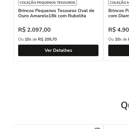
COLEÇÃO PEQUENOS TESOUROS
COLEÇÃO M
Brincos Pequenos Tesouros Oval de
Brincos 
Ouro Amarelo18k com Rubelita
com Diam
R$
2
.
097
,
00
R$
4
.
90
Ou
10
x de
R$
209
,
70
Ou
10
x de
Ver Detalhes
Q