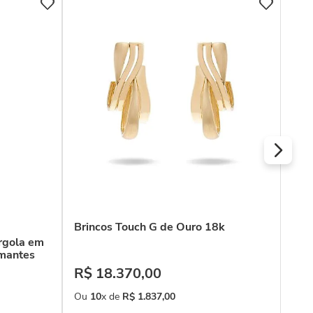
Brincos Touch G de Ouro 18k
Bri
18k
rgola em
mantes
R$
18
.
370
,
00
R$
Ou
10
x de
R$
1
.
837
,
00
Ou