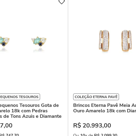
PEQUENOS TESOUROS
COLEÇÃO ETERNA PAVÊ
Pequenos Tesouros Gota de
Brincos Eterna Pavê Meia A
relo 18k com Pedras
Ouro Amarelo 18k com Dia
as de Tons Azuis e Diamante
7
,
00
R$
20
.
993
,
00
R$
747
,
70
Ou
10
x de
R$
2
.
099
,
30