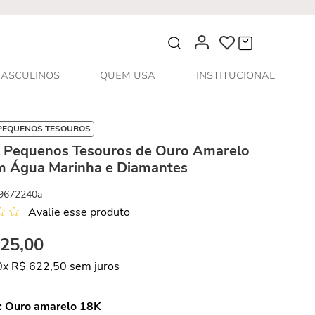
O que você procura?
ASCULINOS
QUEM USA
INSTITUCIONAL
PEQUENOS TESOUROS
s Pequenos Tesouros de Ouro Amarelo
m Água Marinha e Diamantes
9672240a
Avalie esse produto
225
,
00
0
x
R$
622
,
50
sem juros
:
Ouro amarelo 18K