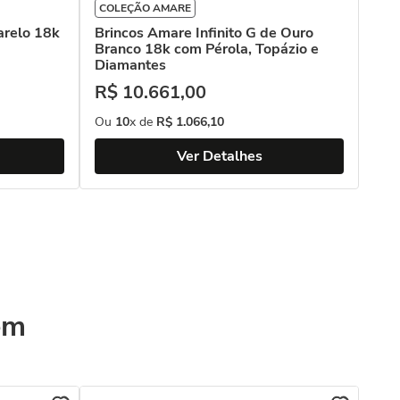
COLEÇÃO AMARE
arelo 18k
Brincos Amare Infinito G de Ouro
Branco 18k com Pérola, Topázio e
Diamantes
R$
10
.
661
,
00
Ou
10
x de
R$
1
.
066
,
10
Ver Detalhes
ém