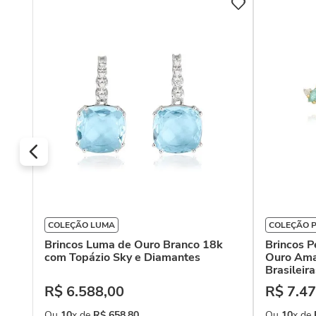
COLEÇÃO LUMA
COLEÇÃO 
Brincos Luma de Ouro Branco 18k
Brincos 
com Topázio Sky e Diamantes
Ouro Ama
Brasileir
R$
6
.
588
,
00
R$
7
.
47
Ou
10
x de
R$
658
,
80
Ou
10
x de