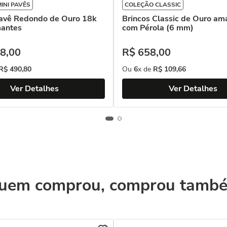
INI PAVÊS
COLEÇÃO CLASSIC
Pavê Redondo de Ouro 18k
Brincos Classic de Ouro am
antes
com Pérola (6 mm)
8
,
00
R$
658
,
00
R$
490
,
80
Ou
6
x de
R$
109
,
66
Ver Detalhes
Ver Detalhes
uem comprou, comprou tamb