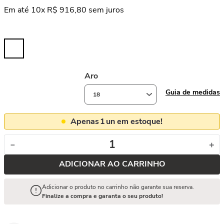
Em até
10
x
R$
916
,
80
sem juros
Aro
Guia de medidas
18
Apenas
1
un em estoque!
－
＋
ADICIONAR AO CARRINHO
Adicionar o produto no carrinho não garante sua reserva.
Finalize a compra e garanta o seu produto!