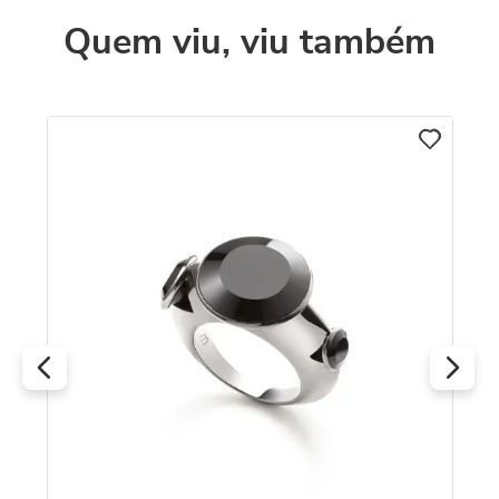
Quem viu, viu também
An
lo