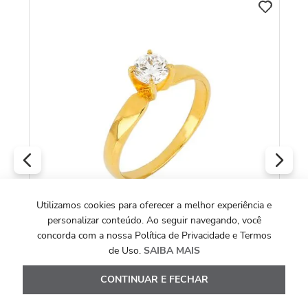
C
An
co
Utilizamos cookies para oferecer a melhor experiência e
personalizar conteúdo. Ao seguir navegando, você
concorda com a nossa Política de Privacidade e Termos
de Uso.
SAIBA MAIS
Anel Solittário Tradition de Ouro Amarelo
18k com Diamante 40 pontos
CONTINUAR E FECHAR