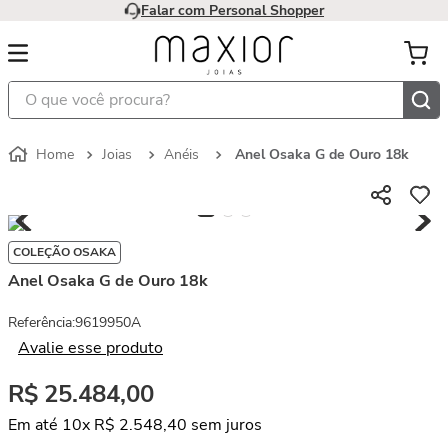
Falar com Personal Shopper
O que você procura?
Joias
Anéis
Anel Osaka G de Ouro 18k
COLEÇÃO OSAKA
Anel Osaka G de Ouro 18k
Referência
:
9619950A
Avalie esse produto
R$
25
.
484
,
00
Em até
10
x
R$
2
.
548
,
40
sem juros