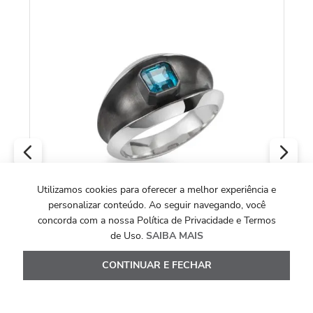
Utilizamos cookies para oferecer a melhor experiência e
C
personalizar conteúdo. Ao seguir navegando, você
An
concorda com a nossa Política de Privacidade e Termos
de Uso.
SAIBA MAIS
COLEÇÃO SHIELD
Anel Shield Topázio Azul com Ródio Negro
R
CONTINUAR E FECHAR
em Prata de Lei 925
O
R$
2
.
300
,
00