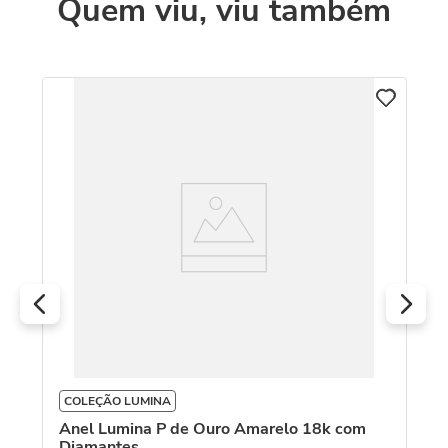
Quem viu, viu também
C
An
R
O
COLEÇÃO LUMINA
Anel Lumina P de Ouro Amarelo 18k com
Diamantes