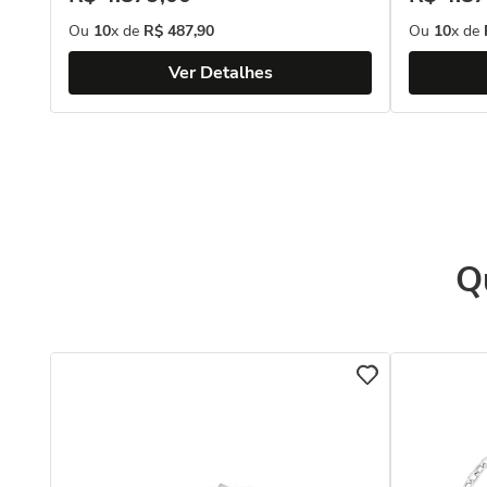
Ou
10
x de
R$
487
,
90
Ou
10
x de
Ver Detalhes
Q
 18k