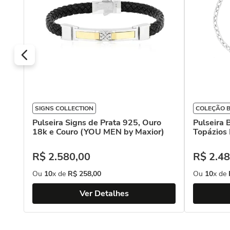
SIGNS COLLECTION
COLEÇÃO 
Pulseira Signs de Prata 925, Ouro
Pulseira
18k e Couro (YOU MEN by Maxior)
Topázios 
R$
2
.
580
,
00
R$
2
.
48
Ou
10
x de
R$
258
,
00
Ou
10
x de
Ver Detalhes