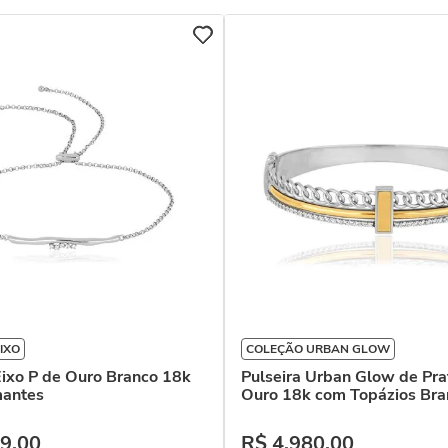
IXO
COLEÇÃO URBAN GLOW
Eixo P de Ouro Branco 18k
Pulseira Urban Glow de Pra
antes
Ouro 18k com Topázios Bra
9
,
00
R$
4
.
980
,
00