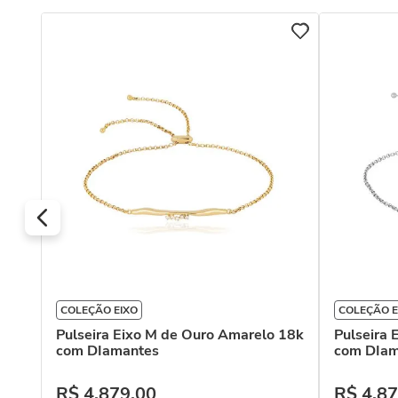
anco
COLEÇÃO EIXO
COLEÇÃO E
Pulseira Eixo M de Ouro Amarelo 18k
Pulseira 
com DIamantes
com DIam
R$
4
.
879
,
00
R$
4
.
87