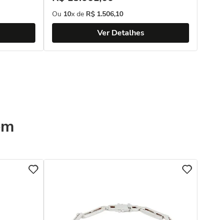
Ou
10
x de
R$
1
.
506
,
10
Ver Detalhes
ém
COL
Pul
Dia