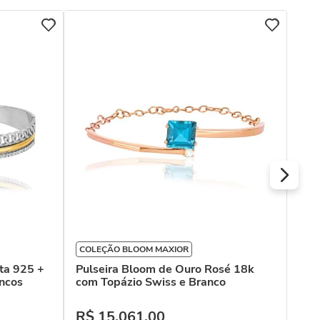
ROA
Pul
18k
R$
Ou
COLEÇÃO BLOOM MAXIOR
ta 925 +
Pulseira Bloom de Ouro Rosé 18k
ncos
com Topázio Swiss e Branco
R$
15
.
061
,
00