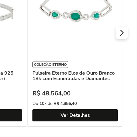
COLEÇÃO ETERNO
ta 925
Pulseira Eterno Elos de Ouro Branco
or)
18k com Esmeraldas e Diamantes
R$
48
.
564
,
00
Ou
10
x de
R$
4
.
856
,
40
Ver Detalhes