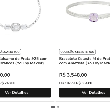
BÁLSAMO YOU
COLEÇÃO CELESTE YOU
 Bálsamo de Prata 925 com
Bracelete Celeste M de Pra
Brancos (You by Maxior)
com Ametista (You by Maxi
0
,
00
R$
3
.
548
,
00
R$
248
,
00
Ou
10
x de
R$
354
,
80
Ver Detalhes
Ver Detalhes