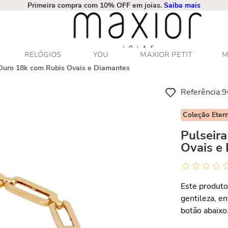
Primeira compra com 10% OFF em joias.
Saiba mais
RELÓGIOS
YOU
MAXIOR PETIT
M
 Ouro 18k com Rubis Ovais e Diamantes
Referência
:
9
Coleção Eter
Pulseira
Ovais e
Este produto
gentileza, e
botão abaixo