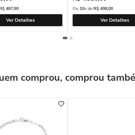
R$
487
,
90
Ou
10
x de
R$
498
,
00
Ver Detalhes
Ver Detalhes
uem comprou, comprou tamb