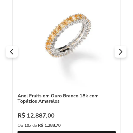
Qu
Anel Fruits em Ouro Branco 18k com
Topázios Amarelos
R$
12
.
887
,
00
Ou
10
x de
R$
1
.
288
,
70