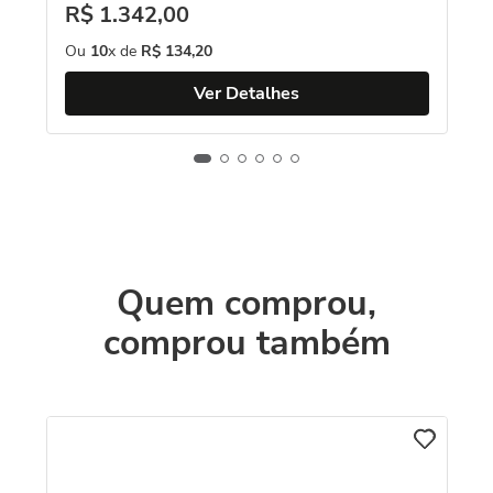
R$
1
.
342
,
00
Ou
10
x de
R$
134
,
20
Ver Detalhes
Quem comprou,
comprou também
C
o
An