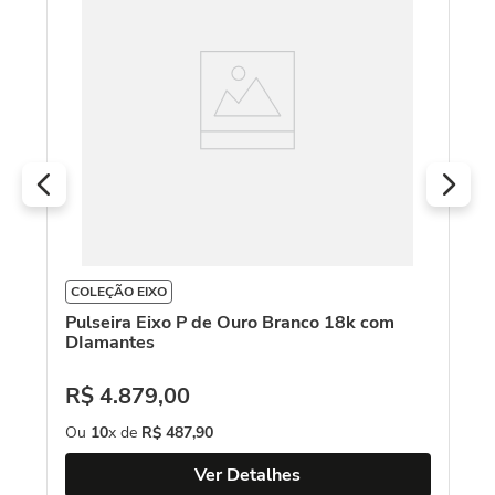
Pu
18
R
O
COLEÇÃO EIXO
Pulseira Eixo P de Ouro Branco 18k com
DIamantes
R$
4
.
879
,
00
Ou
10
x de
R$
487
,
90
Ver Detalhes