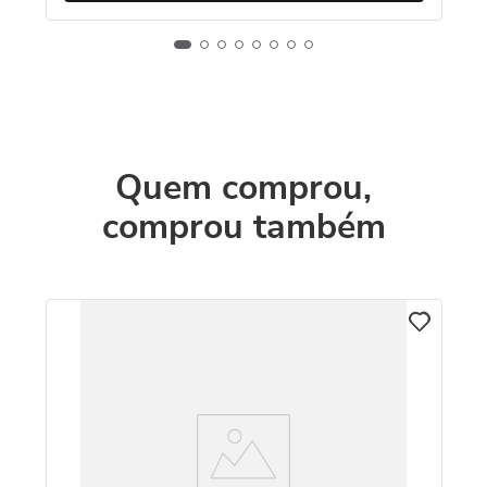
Quem comprou,
comprou também
Pu
R
O