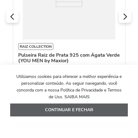
RAIZ COLLECTION
Pulseira Raiz de Prata 925 com Ágata Verde
(YOU MEN by Maxior)
R$
2
.
380
,
00
Utilizamos cookies para oferecer a melhor experiência e
personalizar conteúdo. Ao seguir navegando, você
Ou
10
x de
R$
238
,
00
concorda com a nossa Política de Privacidade e Termos
de Uso.
SAIBA MAIS
Ver Detalhes
CONTINUAR E FECHAR