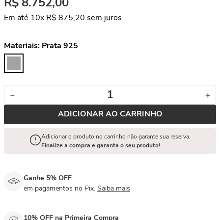
R$
8
.
752
,
00
Em até
10
x
R$
875
,
20
sem juros
Materiais:
Prata 925
－
＋
ADICIONAR AO CARRINHO
Adicionar o produto no carrinho não garante sua reserva.
Finalize a compra e garanta o seu produto!
Ganhe 5% OFF
em pagamentos no Pix.
Saiba mais
10% OFF na Primeira Compra