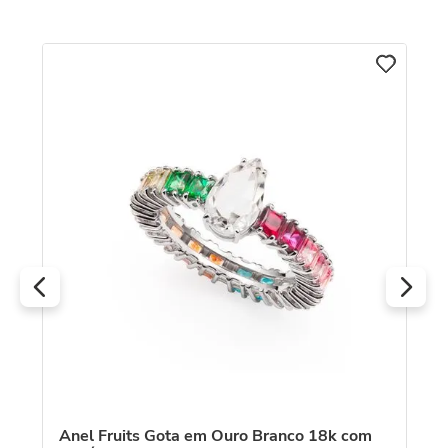
An
D
Anel Fruits Gota em Ouro Branco 18k com