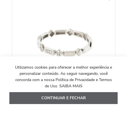
An
To
Utilizamos cookies para oferecer a melhor experiência e
personalizar conteúdo. Ao seguir navegando, você
concorda com a nossa Política de Privacidade e Termos
de Uso.
SAIBA MAIS
CONTINUAR E FECHAR
COLEÇÃO ALLEGRO
Anel Allegro Fino Losangos de Ouro Branco
18k com Diamantes