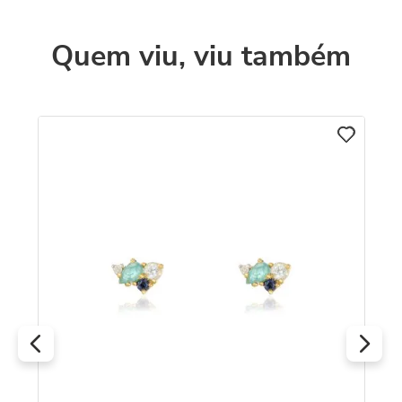
Quem viu, viu também
C
o
Br
c
R
O