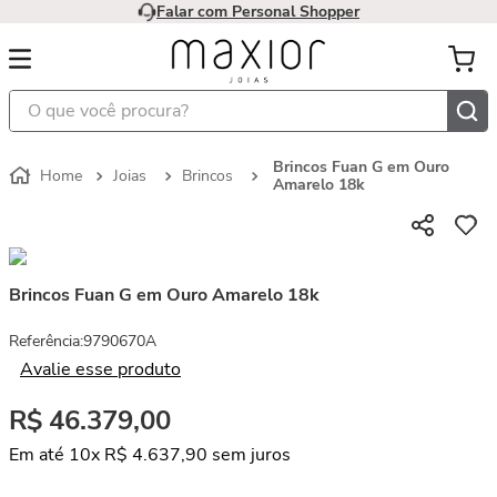
Falar com Personal Shopper
O que você procura?
Brincos Fuan G em Ouro
Joias
Brincos
Amarelo 18k
Brincos Fuan G em Ouro Amarelo 18k
Referência
:
9790670A
Avalie esse produto
R$
46
.
379
,
00
Em até
10
x
R$
4
.
637
,
90
sem juros