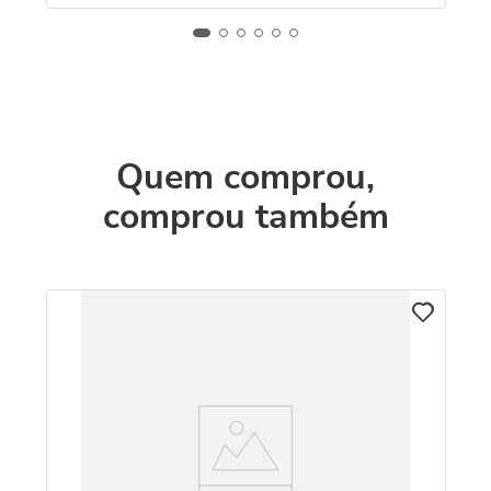
Quem comprou,
comprou também
Br
1
R
O