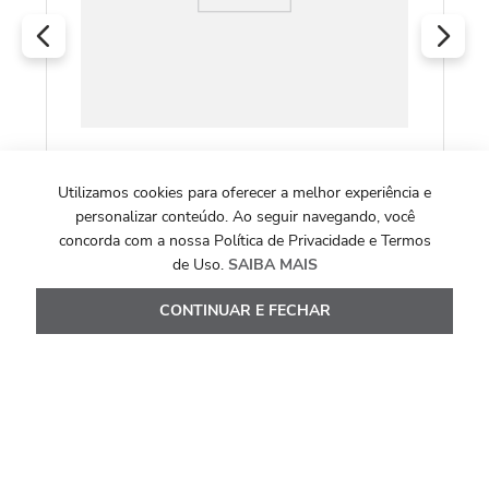
Brincos de Ouro Amarelo 18k com Rubis de
20 Pontos
Utilizamos cookies para oferecer a melhor experiência e
personalizar conteúdo. Ao seguir navegando, você
R$
2
.
964
,
00
concorda com a nossa Política de Privacidade e Termos
de Uso.
SAIBA MAIS
Ou
10
x de
R$
296
,
40
Ver Detalhes
CONTINUAR E FECHAR