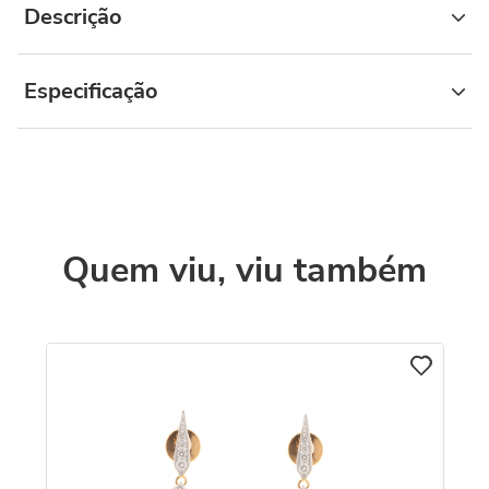
Descrição
Especificação
Quem viu, viu também
C
Br
Pe
R