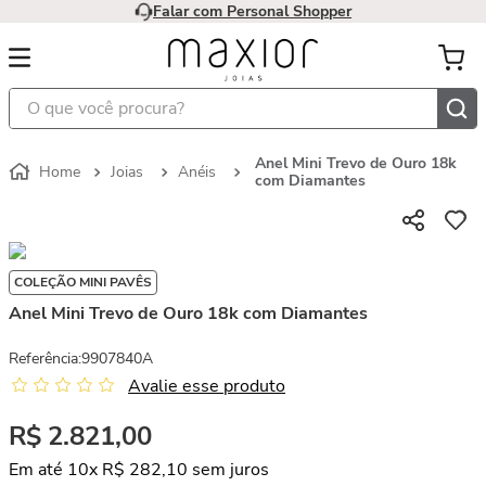
Falar com Personal Shopper
O que você procura?
Anel Mini Trevo de Ouro 18k
Joias
Anéis
com Diamantes
COLEÇÃO MINI PAVÊS
Anel Mini Trevo de Ouro 18k com Diamantes
Referência
:
9907840A
Avalie esse produto
R$
2
.
821
,
00
Em até
10
x
R$
282
,
10
sem juros