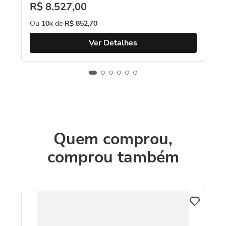
R$
8
.
527
,
00
Ou
10
x de
R$
852
,
70
Ver Detalhes
Quem comprou,
comprou também
An
18