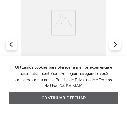
Utilizamos cookies para oferecer a melhor experiência e
COLEÇÃO KAMI HI
personalizar conteúdo. Ao seguir navegando, você
Anel Kami Hi em Ouro Amarelo 18k com
concorda com a nossa Política de Privacidade e Termos
Pérolas
de Uso.
SAIBA MAIS
R$
7
.
645
,
00
CONTINUAR E FECHAR
Ou
10
x de
R$
764
,
50
Ver Detalhes