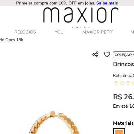
Primeira compra com 10% OFF em joias.
Saiba mais
RELÓGIOS
YOU
MAXIOR PETIT
M
 de Ouro 18k
COLEÇÃO 
Brinco
Referência
:
R$
26
Em até
1
Materiais