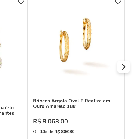
COL
Bri
Ama
R$
Ou
Brincos Argola Oval P Realize em
Ouro Amarelo 18k
marelo
mantes
R$
8
.
068
,
00
Ou
10
x de
R$
806
,
80