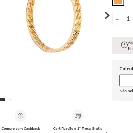
－
Ad
Fi
Não se
Compre com Cashback
Certificação e 1° Troca Grátis