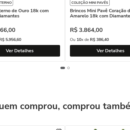
ETERNO
COLEÇÃO MINI PAVÊS
terno de Ouro 18k com
Brincos Mini Pavê Coração 
Diamantes
Amarelo 18k com Diamant
66
,
00
R$
3
.
864
,
00
R$
5
.
956
,
60
Ou
10
x de
R$
386
,
40
Ver Detalhes
Ver Detalhes
uem comprou, comprou tamb