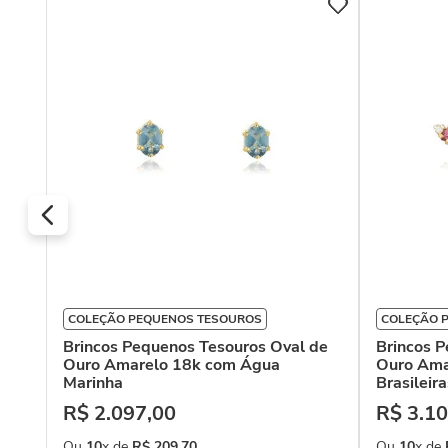
COLEÇÃO PEQUENOS TESOUROS
COLEÇÃO 
Brincos Pequenos Tesouros Oval de
Brincos 
Ouro Amarelo 18k com Água
Ouro Ama
Marinha
Brasileir
R$
2
.
097
,
00
R$
3
.
10
Ou
10
x de
R$
209
,
70
Ou
10
x de