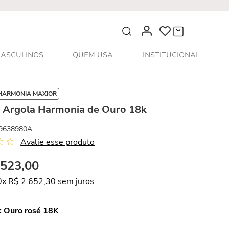
O que você procura?
ASCULINOS
QUEM USA
INSTITUCIONAL
HARMONIA MAXIOR
s Argola Harmonia de Ouro 18k
9638980A
Avalie esse produto
.
523
,
00
0
x
R$
2
.
652
,
30
sem juros
:
Ouro rosé 18K