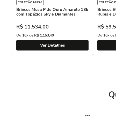
COLEÇÃO MUSA
COLEÇÃO 
Brincos Musa P de Ouro Amarelo 18k
Brincos E
com Topázios Sky e Diamantes
Rubis e 
R$
11
.
534
,
00
R$
59
.
5
Ou
10
x de
R$
1
.
153
,
40
Ou
10
x de
Ver Detalhes
Q