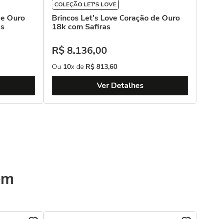
COLEÇÃO LET'S LOVE
de Ouro
Brincos Let's Love Coração de Ouro
es
18k com Safiras
R$
8
.
136
,
00
Ou
10
x de
R$
813
,
60
Ver Detalhes
ém