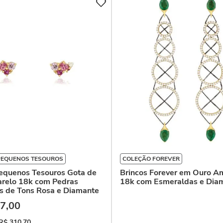
PEQUENOS TESOUROS
COLEÇÃO FOREVER
Pequenos Tesouros Gota de
Brincos Forever em Ouro A
relo 18k com Pedras
18k com Esmeraldas e Dia
as de Tons Rosa e Diamante
7
,
00
R$
310
,
70