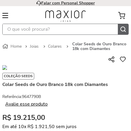
Falar com Personal Shopper
O que você procura?
Colar Seeds de Ouro Branco
Joias
Colares
18k com Diamantes
COLEÇÃO SEEDS
Colar Seeds de Ouro Branco 18k com Diamantes
Referência
:
9647790B
Avalie esse produto
R$
19
.
215
,
00
Em até
10
x
R$
1
.
921
,
50
sem juros