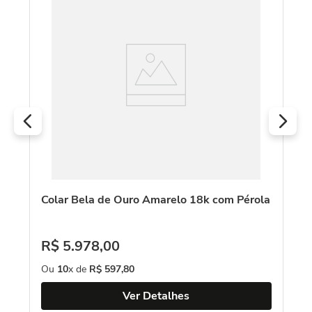
o
Co
Ou
R
O
Colar Bela de Ouro Amarelo 18k com Pérola
R$
5
.
978
,
00
Ou
10
x de
R$
597
,
80
Ver Detalhes