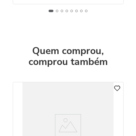
Quem comprou,
comprou também
Co
com
R
O