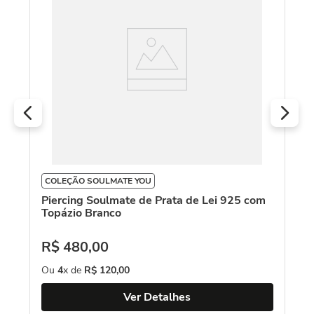
COLEÇÃO SOULMATE YOU
C
Piercing Soulmate de Prata de Lei 925 com
Br
Topázio Branco
1
R$
480
,
00
R
Ou
4
x de
R$
120
,
00
O
Ver Detalhes