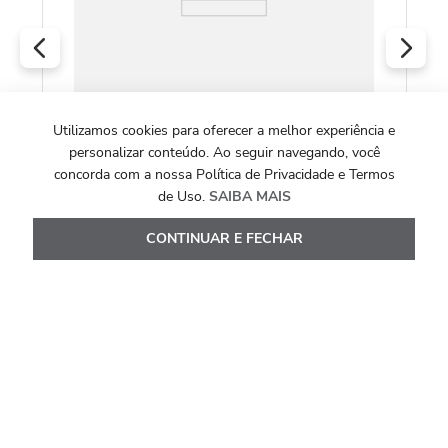
Utilizamos cookies para oferecer a melhor experiência e
COLEÇÃO SOULMATE YOU
personalizar conteúdo. Ao seguir navegando, você
Piercing Soulmate de Prata de Lei 925 com
concorda com a nossa Política de Privacidade e Termos
Topázio Branco
de Uso.
SAIBA MAIS
R$
480
,
00
CONTINUAR E FECHAR
Ou
4
x de
R$
120
,
00
Ver Detalhes