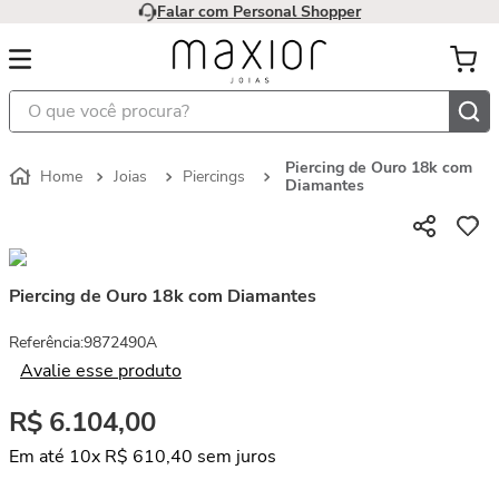
Falar com Personal Shopper
O que você procura?
Piercing de Ouro 18k com
Joias
Piercings
Diamantes
Piercing de Ouro 18k com Diamantes
Referência
:
9872490A
Avalie esse produto
R$
6
.
104
,
00
Em até
10
x
R$
610
,
40
sem juros