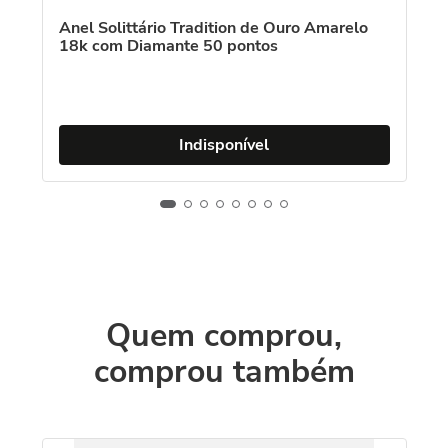
C
Anel Solittário Tradition de Ouro Amarelo
18k com Diamante 50 pontos
An
co
Indisponível
Quem comprou,
comprou também