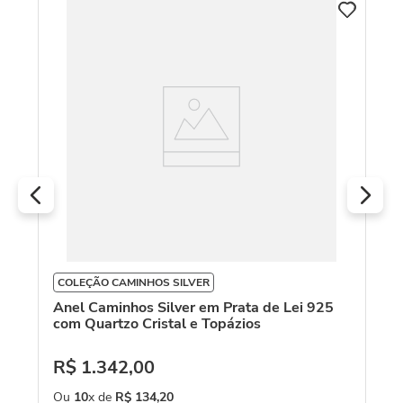
C
An
To
R
O
COLEÇÃO CAMINHOS SILVER
Anel Caminhos Silver em Prata de Lei 925
com Quartzo Cristal e Topázios
R$
1
.
342
,
00
Ou
10
x de
R$
134
,
20