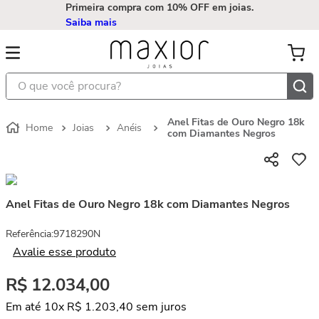
Primeira compra com 10% OFF em joias.
Saiba mais
O que você procura?
Anel Fitas de Ouro Negro 18k
Joias
Anéis
com Diamantes Negros
Anel Fitas de Ouro Negro 18k com Diamantes Negros
Referência
:
9718290N
Avalie esse produto
R$
12
.
034
,
00
Em até
10
x
R$
1
.
203
,
40
sem juros