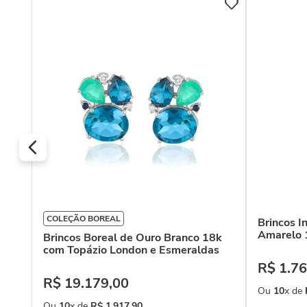
 18k
COLEÇÃO BOREAL
Brincos I
Amarelo 
Brincos Boreal de Ouro Branco 18k
com Topázio London e Esmeraldas
R$
1
.
76
R$
19
.
179
,
00
Ou
10
x de
Ou
10
x de
R$
1
.
917
,
90