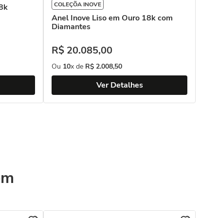
COLEÇÕA INOVE
18k
Anel Inove Liso em Ouro 18k com
Diamantes
R$
20
.
085
,
00
Ou
10
x de
R$
2
.
008
,
50
Ver Detalhes
ém