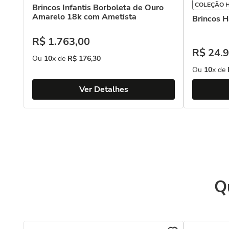
COLEÇÃO 
Brincos Infantis Borboleta de Ouro
Amarelo 18k com Ametista
Brincos 
R$
1
.
763
,
00
R$
24
.
9
Ou
10
x de
R$
176
,
30
Ou
10
x de
Ver Detalhes
Q