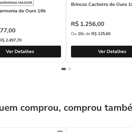
HARMONIA MAXIOR
Brincos Cachorro de Ouro 
Harmonia de Ouro 18k
R$
1
.
256
,
00
77
,
00
Ou
10
x de
R$
125
,
60
R$
2
.
497
,
70
Ver Detalhes
Ver Detalhes
uem comprou, comprou tamb