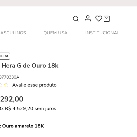
O que você procura?
ASCULINOS
QUEM USA
INSTITUCIONAL
HERA
s Hera G de Ouro 18k
9770330A
Avalie esse produto
.
292
,
00
0
x
R$
4
.
529
,
20
sem juros
:
Ouro amarelo 18K