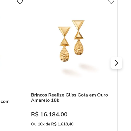
COL
Bri
bra
R$
Ou
Brincos Realize Gliss Gota em Ouro
Amarelo 18k
k com
R$
16
.
184
,
00
Ou
10
x de
R$
1
.
618
,
40