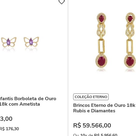
COLEÇÃO ETERNO
nfantis Borboleta de Ouro
18k com Ametista
Brincos Eterno de Ouro 18
Rubis e Diamantes
3
,
00
R$
59
.
566
,
00
R$
176
,
30
Ou
10
x de
R$
5
.
956
,
60