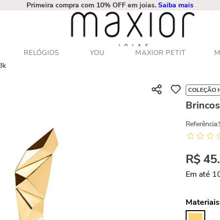
Primeira compra com 10% OFF em joias.
Saiba mais
RELÓGIOS
YOU
MAXIOR PETIT
M
8k
COLEÇÃO 
Brinco
Referência
:
R$
45
Em até
1
Materiais