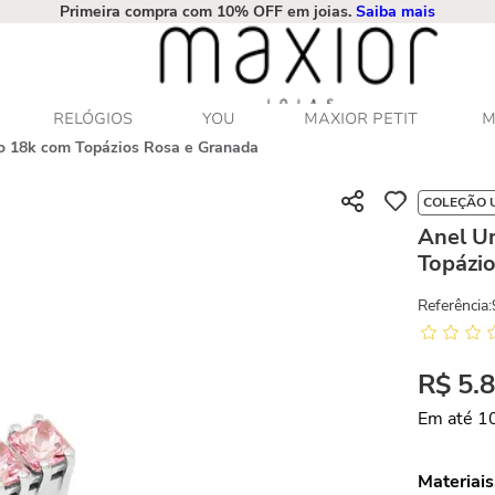
Primeira compra com 10% OFF em joias.
Saiba mais
RELÓGIOS
YOU
MAXIOR PETIT
M
o 18k com Topázios Rosa e Granada
COLEÇÃO 
Anel U
Topázi
Referência
:
R$
5
.
Em até
1
Materiais