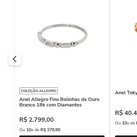
ola
COLEÇÃO ALLEGRO
Anel Tok
Anel Allegro Fino Bolinhas de Ouro
Branco 18k com Diamantes
R$
40
.
4
R$
2
.
799
,
00
Ou
10
x de
Ou
10
x de
R$
279
,
90