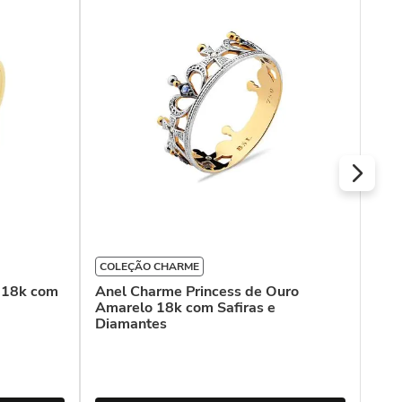
COL
Ane
com
COLEÇÃO CHARME
 18k com
Anel Charme Princess de Ouro
Amarelo 18k com Safiras e
Diamantes