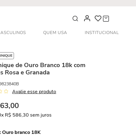
O que você procura?
ASCULINOS
QUEM USA
INSTITUCIONAL
UNIQUE
nique de Ouro Branco 18k com
os Rosa e Granada
9823840B
Avalie esse produto
863
,
00
0
x
R$
586
,
30
sem juros
:
Ouro branco 18K