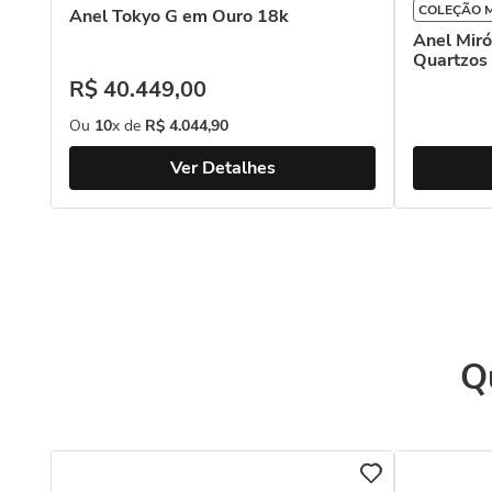
COLEÇÃO 
Anel Tokyo G em Ouro 18k
ro
Anel Mir
Quartzos 
R$
40
.
449
,
00
Ou
10
x de
R$
4
.
044
,
90
Ver Detalhes
Q