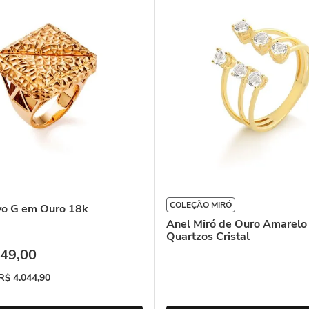
COLEÇÃO MIRÓ
yo G em Ouro 18k
Anel Miró de Ouro Amarelo
Quartzos Cristal
49
,
00
R$
4
.
044
,
90