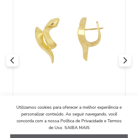
COLEÇÃO IGNIS
Br
Utilizamos cookies para oferecer a melhor experiência e
Brincos Ignis de Ouro Amarelo 18k
personalizar conteúdo. Ao seguir navegando, você
concorda com a nossa Política de Privacidade e Termos
R
de Uso.
SAIBA MAIS
R$
14
.
517
,
00
O