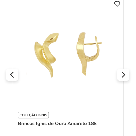
vê
Br
R
O
COLEÇÃO IGNIS
Brincos Ignis de Ouro Amarelo 18k