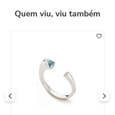
Quem viu, viu também
C
o
An
18
R
O