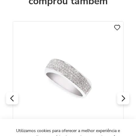
comprou também
An
To
8k
R
O
Utilizamos cookies para oferecer a melhor experiência e