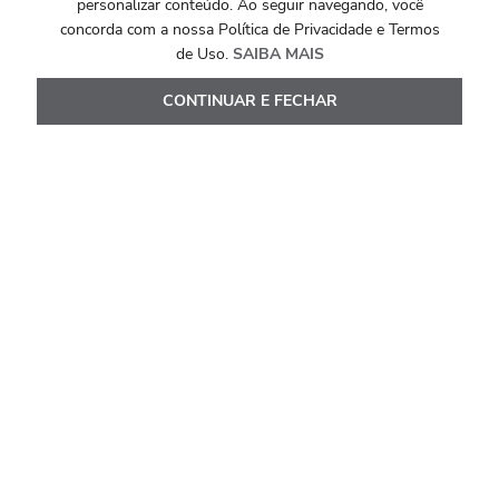
personalizar conteúdo. Ao seguir navegando, você
COLEÇÃO ETERNA PAVÊ
concorda com a nossa Política de Privacidade e Termos
Anel Eterna Pavê em Ouro Branco 18k com
de Uso.
SAIBA MAIS
Diamantes
CONTINUAR E FECHAR
R$
20
.
894
,
00
Ou
10
x de
R$
2
.
089
,
40
Ver Detalhes
Avaliações
Carregando…