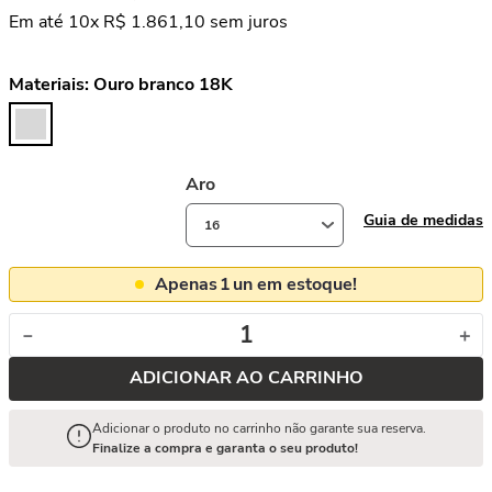
Em até
10
x
R$
1
.
861
,
10
sem juros
Materiais:
Ouro branco 18K
Aro
Guia de medidas
16
Apenas
1
un em estoque!
－
＋
ADICIONAR AO CARRINHO
Adicionar o produto no carrinho não garante sua reserva.
Finalize a compra e garanta o seu produto!