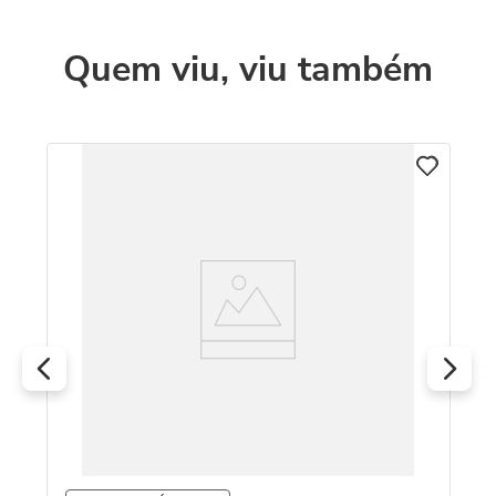
Quem viu, viu também
T
to
Re
m