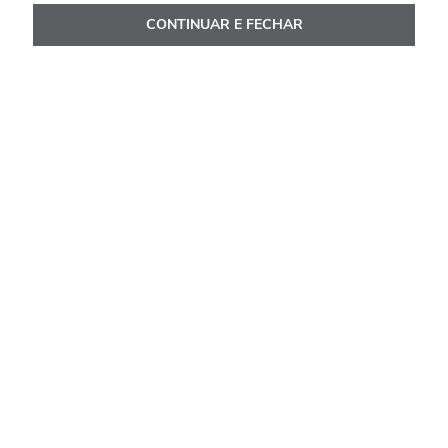
CONTINUAR E FECHAR
Avaliações
Carregando…
Faça login para escrever uma avaliação.
Mais recentes
Todos
Carregando avaliações…