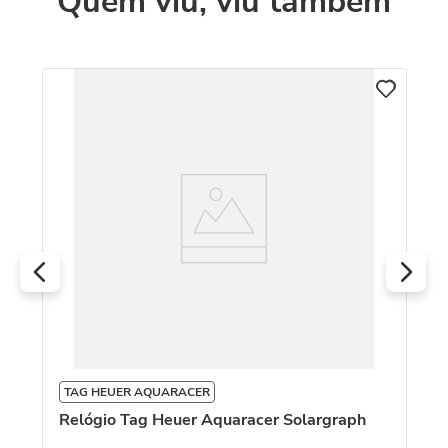
Quem viu, viu também
o
TAG HEUER AQUARACER
T
Relógio Tag Heuer Aquaracer Solargraph
Re