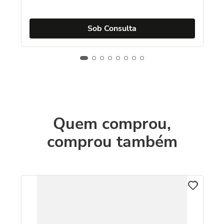
Sob Consulta
Quem comprou,
comprou também
T
Re
m