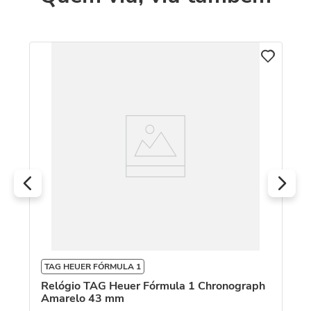
T
Re
x
TAG HEUER FÓRMULA 1
Relógio TAG Heuer Fórmula 1 Chronograph
Amarelo 43 mm