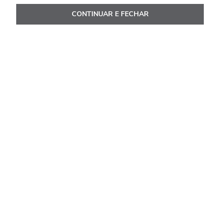
CONTINUAR E FECHAR
Avaliações
Classificação média: 0
(0 avaliações)
Faça login para escrever uma avaliação.
Mais recentes
Todos
Nenhuma avaliação