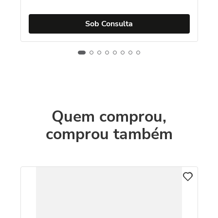
Sob Consulta
Quem comprou,
comprou também
T
Re