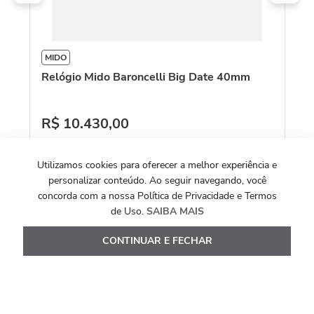
MIDO
Relógio Mido Baroncelli Big Date 40mm
R$
10
.
430
,
00
Ou
10
x de
R$
1
.
043
,
00
Utilizamos cookies para oferecer a melhor experiência e
Ver Detalhes
personalizar conteúdo. Ao seguir navegando, você
concorda com a nossa Política de Privacidade e Termos
de Uso.
SAIBA MAIS
CONTINUAR E FECHAR
Avaliações