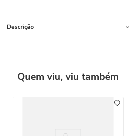
Descrição
Quem viu, viu também
M
Re