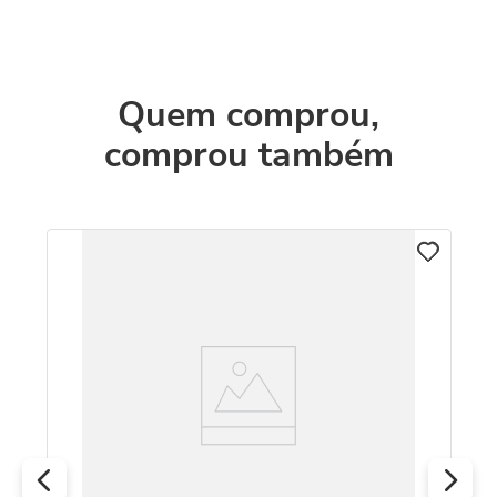
Quem comprou,
comprou também
M
Re
R
O