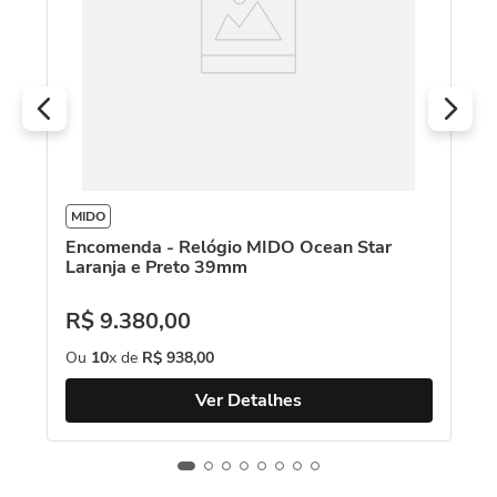
R
O
MIDO
Encomenda - Relógio MIDO Ocean Star
Laranja e Preto 39mm
R$
9
.
380
,
00
Ou
10
x de
R$
938
,
00
Ver Detalhes