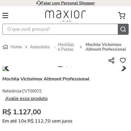
Falar com Personal Shopper
O que você procura?
Mochilas
Mochila Victorinox
Acessórios
e Pastas
Altmont Professional
Mochila Victorinox Altmont Professional
Referência
:
CVT00072
Avalie esse produto
R$
1
.
127
,
00
Em até
10
x
R$
112
,
70
sem juros