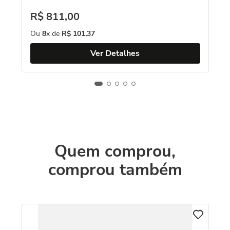
R$
811
,
00
R
Ou
8
x de
R$
101
,
37
O
Ver Detalhes
Quem comprou,
comprou também
Ne