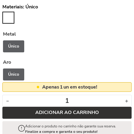
Materiais:
Único
Metal
Único
Aro
Único
Apenas
1
un em estoque!
－
＋
ADICIONAR AO CARRINHO
Adicionar o produto no carrinho não garante sua reserva.
Finalize a compra e garanta o seu produto!