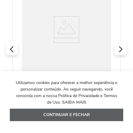
R
O
Necessaire Victorinox Werks Traveler
Utilizamos cookies para oferecer a melhor experiência e
personalizar conteúdo. Ao seguir navegando, você
concorda com a nossa Política de Privacidade e Termos
R$
811
,
00
de Uso.
SAIBA MAIS
Ou
8
x de
R$
101
,
37
CONTINUAR E FECHAR
Ver Detalhes