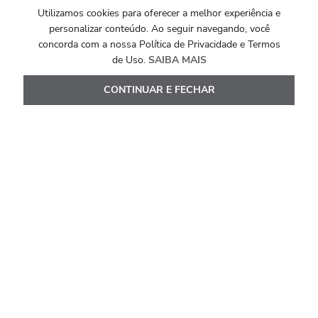
Carteira Porta Cartoes Para Swisscard
Sw
Utilizamos cookies para oferecer a melhor experiência e
personalizar conteúdo. Ao seguir navegando, você
concorda com a nossa Política de Privacidade e Termos
R$
163
,
00
R
de Uso.
SAIBA MAIS
Ou
1
x de
R$
163
,
00
O
CONTINUAR E FECHAR
Ver Detalhes
Avaliações
Carregando…
Faça login para escrever uma avaliação.