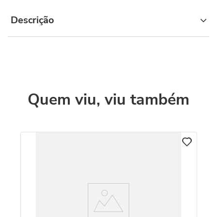
Descrição
Quem viu, viu também
Sw
R
O