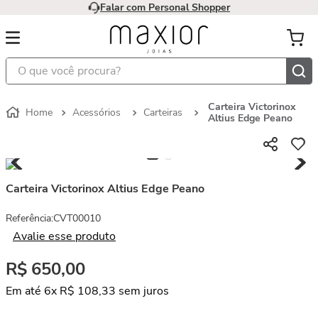
Falar com Personal Shopper
O que você procura?
Carteira Victorinox
Acessórios
Carteiras
Altius Edge Peano
Carteira Victorinox Altius Edge Peano
Referência
:
CVT00010
Avalie esse produto
R$
650
,
00
Em até
6
x
R$
108
,
33
sem juros