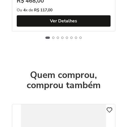
R$
468
,
00
R
Ou
4
x de
R$
117
,
00
O
Ver Detalhes
Quem comprou,
comprou também
Ca
33