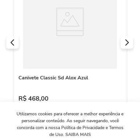
R
O
Canivete Classic Sd Alox Azul
R$
468
,
00
Ou
4
x de
R$
117
,
00
Utilizamos cookies para oferecer a melhor experiência e
Ver Detalhes
personalizar conteúdo. Ao seguir navegando, você
concorda com a nossa Política de Privacidade e Termos
de Uso.
SAIBA MAIS