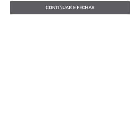
CONTINUAR E FECHAR
Avaliações
Classificação média: 0
(0 avaliações)
Faça login para escrever uma avaliação.
Mais recentes
Todos
Nenhuma avaliação