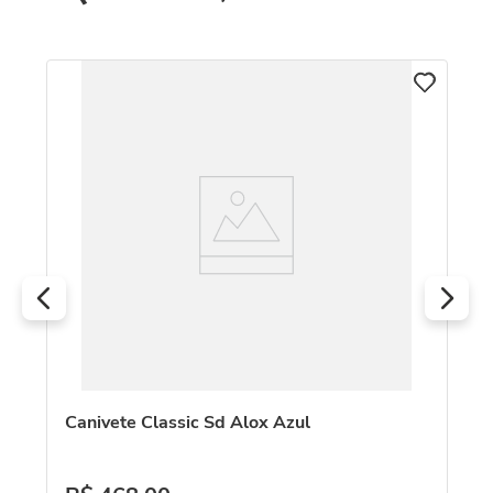
Canivete Classic Sd Alox Azul
Ca
33