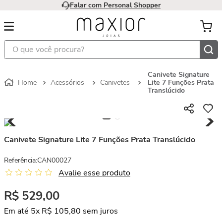
Falar com Personal Shopper
O que você procura?
Canivete Signature
Acessórios
Canivetes
Lite 7 Funções Prata
Translúcido
Canivete Signature Lite 7 Funções Prata Translúcido
Referência
:
CAN00027
Avalie esse produto
R$
529
,
00
Em até
5
x
R$
105
,
80
sem juros