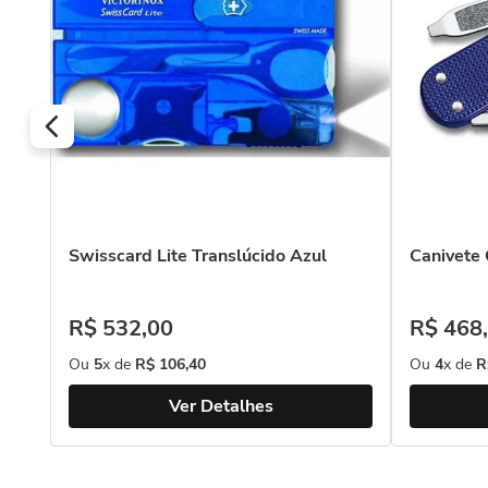
Swisscard Lite Translúcido Azul
Canivete 
R$
532
,
00
R$
468
,
Ou
5
x de
R$
106
,
40
Ou
4
x de
R
Ver Detalhes