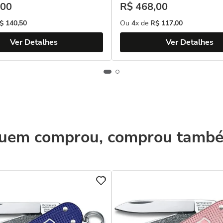
00
R$
468
,
00
$
140
,
50
Ou
4
x de
R$
117
,
00
Ver Detalhes
Ver Detalhes
uem comprou, comprou tamb