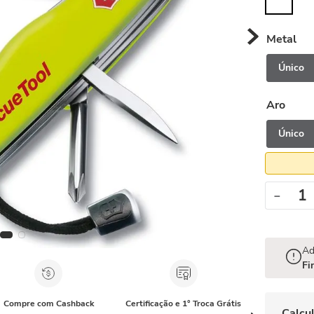
Metal
Único
Aro
Único
－
Ad
Fi
Compre com Cashback
Certificação e 1° Troca Grátis