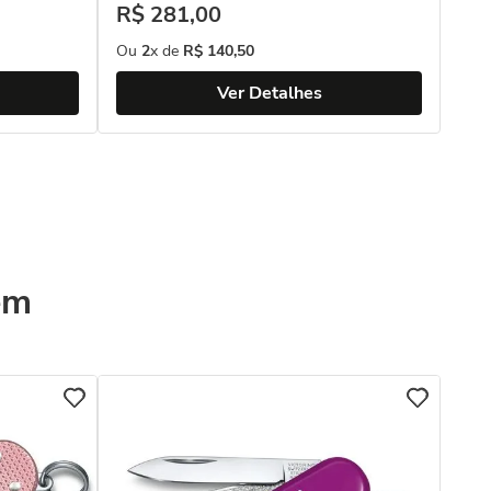
R$
281
,
00
Ou
2
x de
R$
140
,
50
Ver Detalhes
ém
Swi