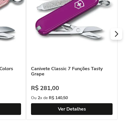
R$
Ou
Colors
Canivete Classic 7 Funções Tasty
Grape
R$
281
,
00
Ou
2
x de
R$
140
,
50
Ver Detalhes