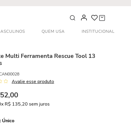
O que você procura?
ASCULINOS
QUEM USA
INSTITUCIONAL
e Multi Ferramenta Rescue Tool 13
s
CAN00028
Avalie esse produto
352
,
00
0
x
R$
135
,
20
sem juros
:
Único