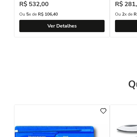
R$
532
,
00
R$
281
,
Ou
5
x de
R$
106
,
40
Ou
2
x de
R
Ver Detalhes
Q
e