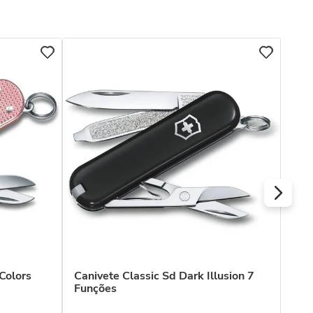
Can
Ind
R$
Ou
Colors
Canivete Classic Sd Dark Illusion 7
Funções