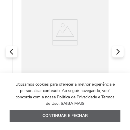
Sw
R
O
Canivete Classic Sd Pink 7 Funções
Utilizamos cookies para oferecer a melhor experiência e
personalizar conteúdo. Ao seguir navegando, você
concorda com a nossa Política de Privacidade e Termos
R$
281
,
00
de Uso.
SAIBA MAIS
Ou
2
x de
R$
140
,
50
CONTINUAR E FECHAR
Ver Detalhes