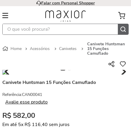
Falar com Personal Shopper
O que você procura?
Canivete Huntsman
Acessórios
Canivetes
15 Funções
Camuflado
Canivete Huntsman 15 Funções Camuflado
Referência
:
CAN00041
Avalie esse produto
R$
582
,
00
Em até
5
x
R$
116
,
40
sem juros