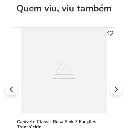
Quem viu, viu também
es
Ca
Co
R
O
Canivete Classic Rosa Pink 7 Funções
Translúcido