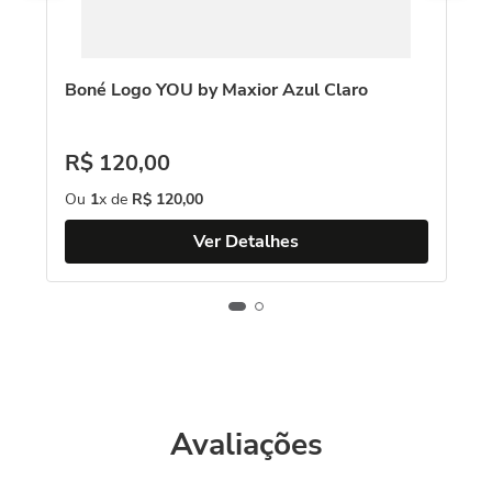
ro
Boné Logo YOU by Maxior Azul Claro
Bo
R$
120
,
00
R
Ou
1
x de
R$
120
,
00
O
Ver Detalhes
Avaliações