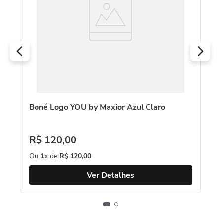
ro
Boné Logo YOU by Maxior Azul Claro
Bo
R$
120
,
00
R
Ou
1
x de
R$
120
,
00
O
Ver Detalhes