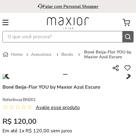
Falar com Personal Shopper
O que você procura?
Boné Beija-Flor YOU by
Acessórios
Bonés
Maxior Azul Escuro
Boné Beija-Flor YOU by Maxior Azul Escuro
Referência
:
BN001
Avalie esse produto
R$
120
,
00
Em até
1
x
R$
120
,
00
sem juros