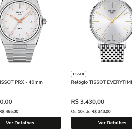
TISSOT
TISSOT PRX - 40mm
Relógio TISSOT EVERYTI
0
,
00
R$
3
.
430
,
00
R$
455
,
00
Ou
10
x de
R$
343
,
00
Ver Detalhes
Ver Detalhes