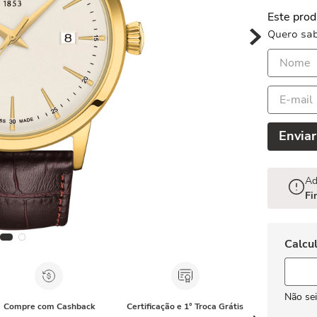
Este prod
Quero sab
Enviar
Ad
Fi
Não se
Compre com Cashback
Certificação e 1° Troca Grátis