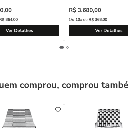
0
,
00
R$
3
.
680
,
00
R$
864
,
00
Ou
10
x de
R$
368
,
00
Ver Detalhes
Ver Detalhes
uem comprou, comprou tamb