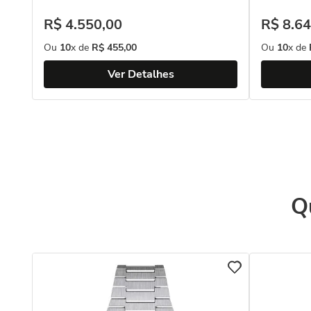
R$
4
.
550
,
00
R$
8
.
64
Ou
10
x de
R$
455
,
00
Ou
10
x de
Ver Detalhes
Q