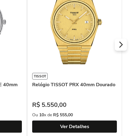
TISSOT
TIS
ME 40mm
Relógio TISSOT PRX 40mm Dourado
Rel
POW
R$
5
.
550
,
00
Ou
10
x de
R$
555
,
00
Ver Detalhes