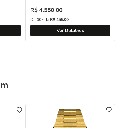
R$
4
.
550
,
00
Ou
10
x de
R$
455
,
00
Ver Detalhes
ém