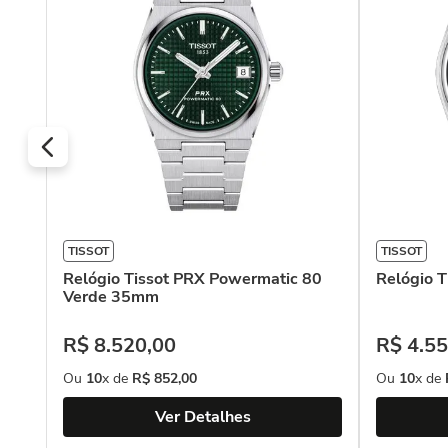
TISSOT
TISSOT
Relógio Tissot PRX Powermatic 80
Relógio 
Verde 35mm
R$
8
.
520
,
00
R$
4
.
55
Ou
10
x de
R$
852
,
00
Ou
10
x de
Ver Detalhes