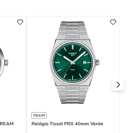
TIS
Rel
Ver
TISSOT
 DREAM
Relógio Tissot PRX 40mm Verde