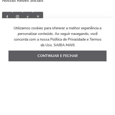
Nossas Redes Sociais
Utilizamos cookies para oferecer a melhor experiência e
personalizar conteúdo. Ao seguir navegando, você
Formas de pagamento e bandeiras aceitas
concorda com a nossa Política de Privacidade e Termos
de Uso.
SAIBA MAIS
CONTINUAR E FECHAR
Selos de segurança