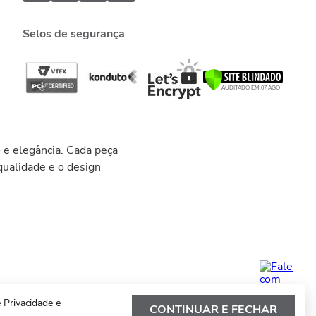
Selos de segurança
 e elegância. Cada peça
ualidade e o design
 Privacidade e
CONTINUAR E FECHAR
Powered by
Development
Evoluted