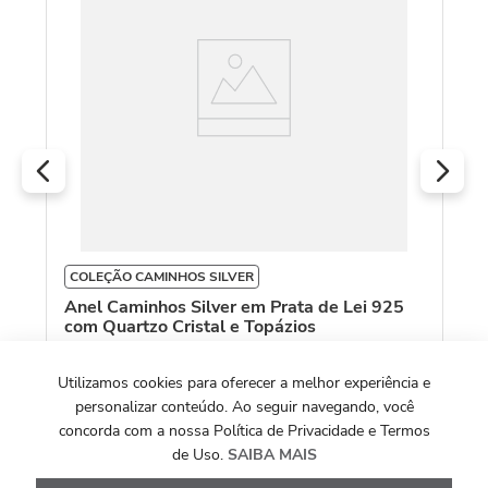
COLEÇÃO CAMINHOS SILVER
Anel Caminhos Silver em Prata de Lei 925
com Quartzo Cristal e Topázios
R$
1
.
342
,
00
Utilizamos cookies para oferecer a melhor experiência e
personalizar conteúdo. Ao seguir navegando, você
Ou
10
x de
R$
134
,
20
concorda com a nossa Política de Privacidade e Termos
de Uso.
SAIBA MAIS
Ver Detalhes