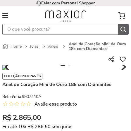
Falar com Personal Shopper
O que você procura?
Anel de Coração Mini de Ouro
Joias
Anéis
18k com Diamantes
COLEÇÃO MINI PAVÊS
Anel de Coração Mini de Ouro 18k com Diamantes
Referência
:
9907410A
Avalie esse produto
R$
2
.
865
,
00
Em até
10
x
R$
286
,
50
sem juros