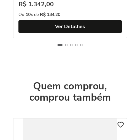
R$
1
.
342
,
00
Ou
10
x de
R$
134
,
20
Ver Detalhes
Quem comprou,
comprou também
An
co