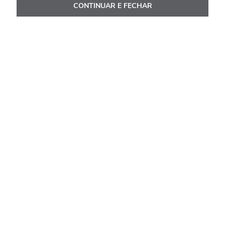
CONTINUAR E FECHAR
Avaliações
Carregando…
Faça login para escrever uma avaliação.
Mais recentes
Todos
Carregando avaliações…