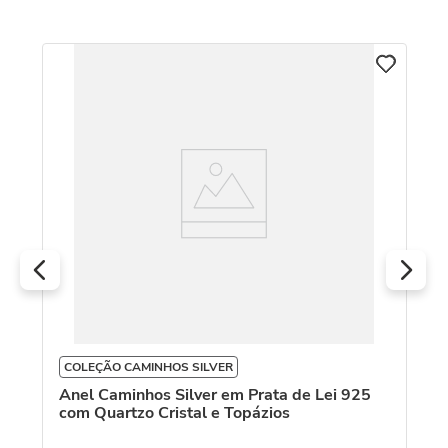
C
io
An
Pé
R
O
COLEÇÃO CAMINHOS SILVER
Anel Caminhos Silver em Prata de Lei 925
com Quartzo Cristal e Topázios