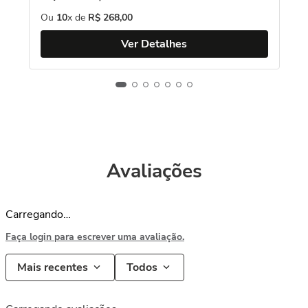
Ou
10
x de
R$
268
,
00
Ver Detalhes
Avaliações
Carregando…
Faça login para escrever uma avaliação.
Mais recentes
Todos