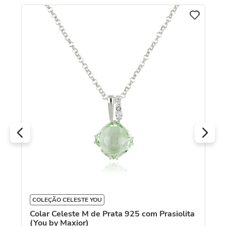
C
Co
D
R
O
COLEÇÃO CELESTE YOU
Colar Celeste M de Prata 925 com Prasiolita
(You by Maxior)