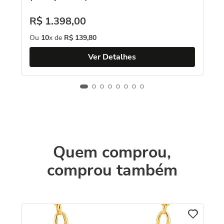
R$
1
.
398
,
00
Ou
10
x de
R$
139
,
80
Ver Detalhes
Quem comprou,
comprou também
C