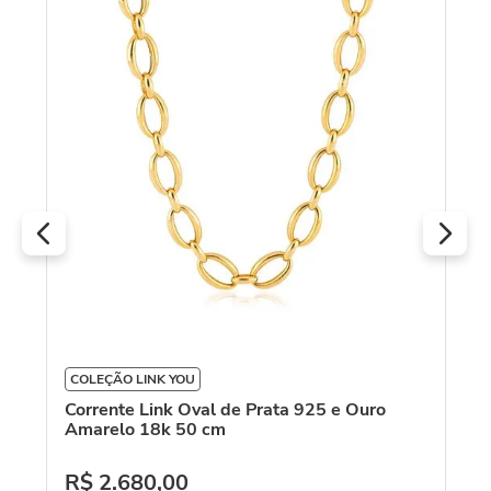
Co
(Y
R
O
COLEÇÃO LINK YOU
Corrente Link Oval de Prata 925 e Ouro
Amarelo 18k 50 cm
R$
2
.
680
,
00